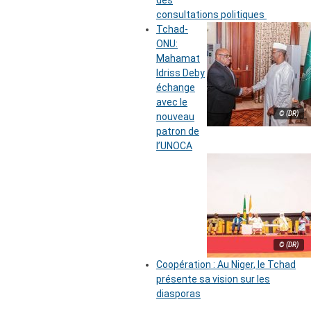
des
consultations politiques
Tchad-
ONU:
Mahamat
Idriss Deby
échange
avec le
© (DR)
nouveau
patron de
l’UNOCA
© (DR)
Coopération : Au Niger, le Tchad
présente sa vision sur les
diasporas