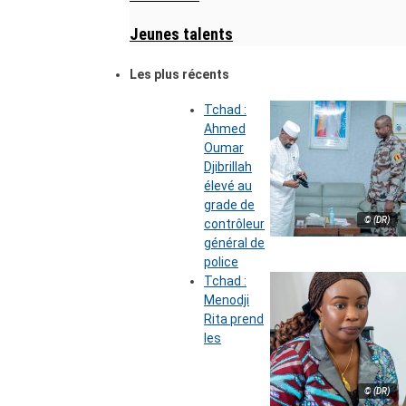
Jeunes talents
Les plus récents
Tchad :
Ahmed
Oumar
Djibrillah
élevé au
grade de
© (DR)
contrôleur
général de
police
Tchad :
Menodji
Rita prend
les
© (DR)