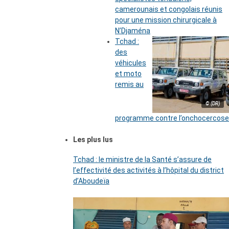
camerounais et congolais réunis
pour une mission chirurgicale à
N’Djaména
Tchad :
des
véhicules
et moto
remis au
© (DR)
programme contre l’onchocercose
Les plus lus
Tchad : le ministre de la Santé s’assure de
l’effectivité des activités à l’hôpital du district
d’Aboudeïa