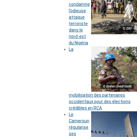
condamne
l’odieuse
attaque
terroriste
© (DR)
dans le
nord-est
du Nigéria
La
© Ibrahim Shérif Senth
mobilisation des partenaires
occidentaux pour des élections
crédibles en RCA
Le
Cameroun
régularise
ses