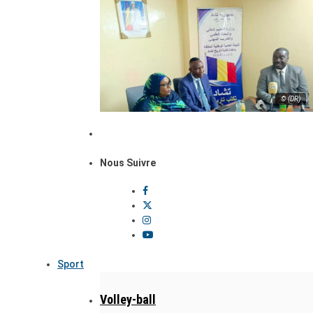
© (DR)
Nous Suivre
Sport
Volley-ball