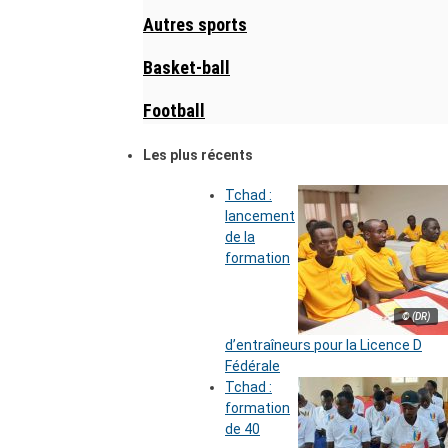
Autres sports
Basket-ball
Football
Les plus récents
Tchad :
lancement
de la
formation
© (DR)
d’entraîneurs pour la Licence D
Fédérale
Tchad :
formation
de 40