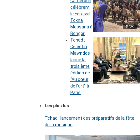
Cameroun
célèbrent
le Festival
Tokna
Massana à
© (DR)
Bongor
Tchad :
Célestin
Mawndoé
lance la
troisième
édition de
© (DR)
‘’Au cœur
de l’art’’ à
Paris
Les plus lus
Tchad : lancement des préparatifs de la fête
de la musique