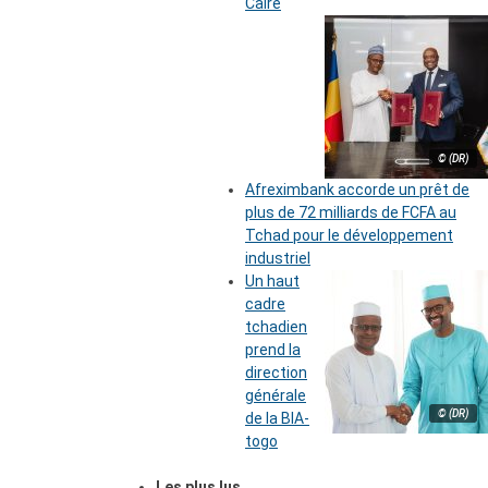
Caire
© (DR)
Afreximbank accorde un prêt de
plus de 72 milliards de FCFA au
Tchad pour le développement
industriel
Un haut
cadre
tchadien
prend la
direction
générale
© (DR)
de la BIA-
togo
Les plus lus