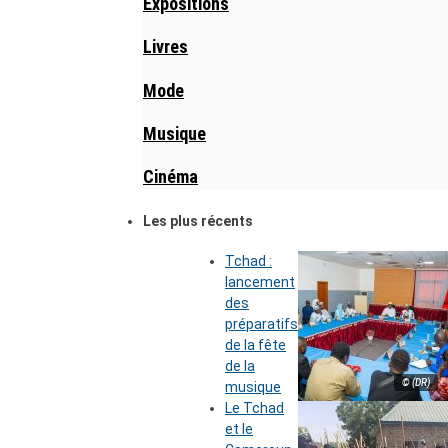
Expositions
Livres
Mode
Musique
Cinéma
Les plus récents
Tchad :
lancement
des
préparatifs
de la fête
de la
© (DR)
musique
Le Tchad
et le