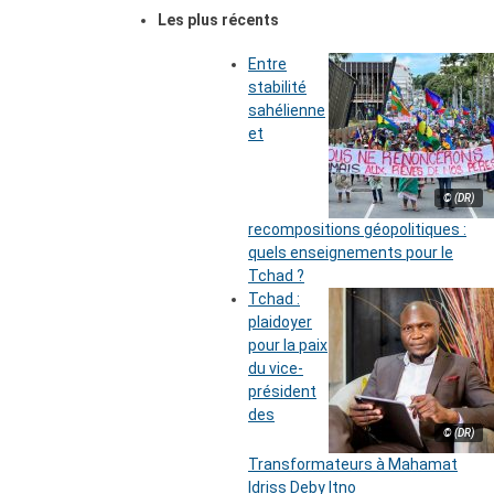
Les plus récents
Entre
stabilité
sahélienne
et
© (DR)
recompositions géopolitiques :
quels enseignements pour le
Tchad ?
Tchad :
plaidoyer
pour la paix
du vice-
président
des
© (DR)
Transformateurs à Mahamat
Idriss Deby Itno