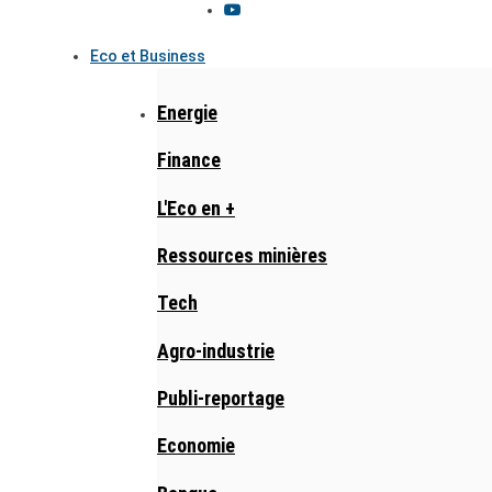
Eco et Business
Energie
Finance
L'Eco en +
Ressources minières
Tech
Agro-industrie
Publi-reportage
Economie