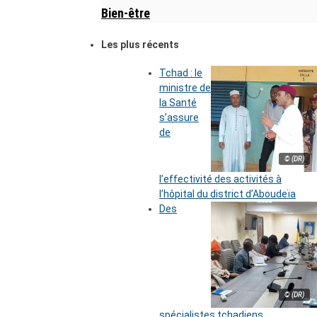
Bien-être
Les plus récents
Tchad : le
ministre de
la Santé
s’assure
de
© (DR)
l’effectivité des activités à
l’hôpital du district d’Aboudeïa
Des
© (DR)
spécialistes tchadiens,