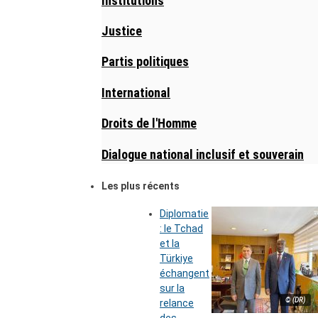
Institutions
Justice
Partis politiques
International
Droits de l'Homme
Dialogue national inclusif et souverain
Les plus récents
Diplomatie
: le Tchad
et la
Türkiye
échangent
sur la
© (DR)
relance