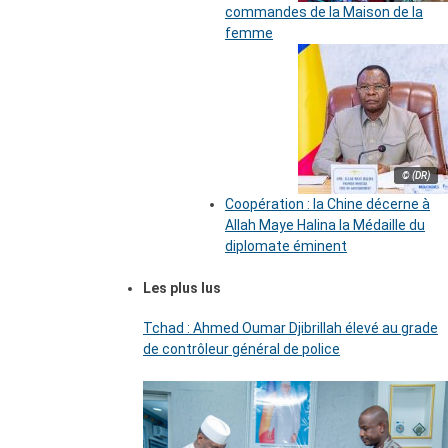
commandes de la Maison de la
femme
© (DR)
Coopération : la Chine décerne à
Allah Maye Halina la Médaille du
diplomate éminent
Les plus lus
Tchad : Ahmed Oumar Djibrillah élevé au grade
de contrôleur général de police