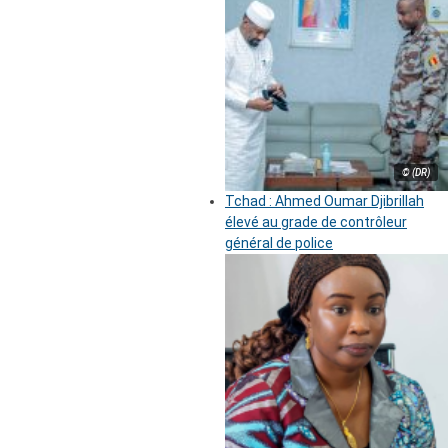
© (DR)
Tchad : Ahmed Oumar Djibrillah
élevé au grade de contrôleur
général de police