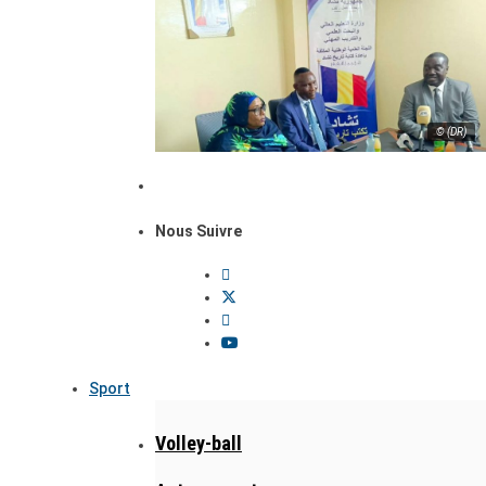
© (DR)
Nous Suivre
Sport
Volley-ball