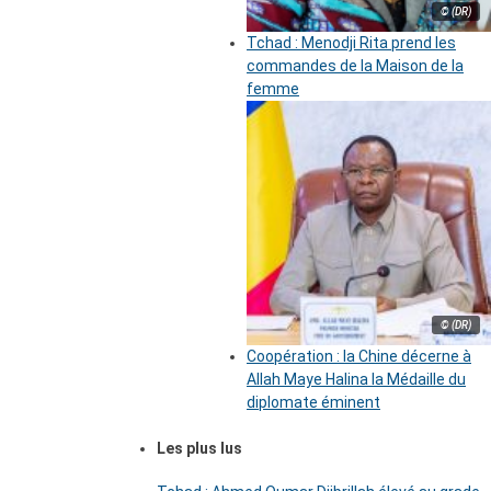
© (DR)
Tchad : Menodji Rita prend les
commandes de la Maison de la
femme
© (DR)
Coopération : la Chine décerne à
Allah Maye Halina la Médaille du
diplomate éminent
Les plus lus