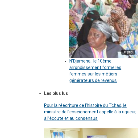
© (DR)
N’Djamena : le 10ème
arrondissement forme les
femmes sur les métiers
générateurs de revenus
Les plus lus
Pour la réécriture de l’histoire du Tchad, le
ministre de l’enseignement appelle à la rigueur,
à l’écoute et au consensus