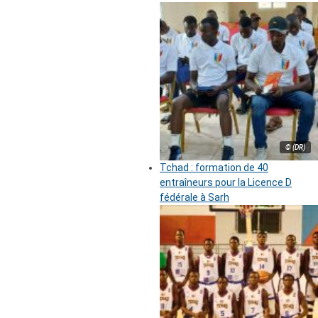
© (DR)
Tchad : formation de 40
entraîneurs pour la Licence D
fédérale à Sarh