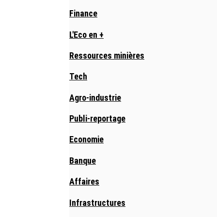
Finance
L'Eco en +
Ressources minières
Tech
Agro-industrie
Publi-reportage
Economie
Banque
Affaires
Infrastructures