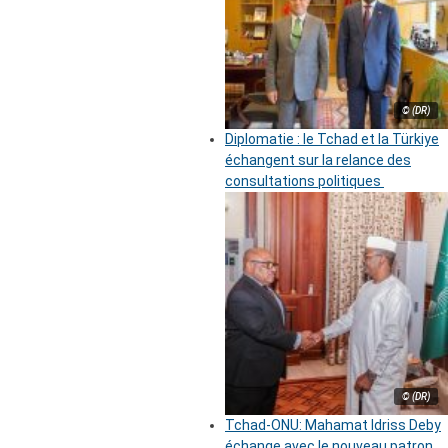
© (DR)
Diplomatie : le Tchad et la Türkiye
échangent sur la relance des
consultations politiques
© (DR)
Tchad-ONU: Mahamat Idriss Deby
échange avec le nouveau patron