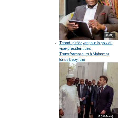
© (DR)
Tchad : plaidoyer pour la paix du
vice-président des
Transformateurs à Mahamat
Idriss Deby Itno
© (PR-Tchad)