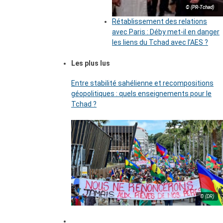
© (PR-Tchad)
Rétablissement des relations
avec Paris : Déby met-il en danger
les liens du Tchad avec l’AES ?
Les plus lus
Entre stabilité sahélienne et recompositions
géopolitiques : quels enseignements pour le
Tchad ?
© (DR)