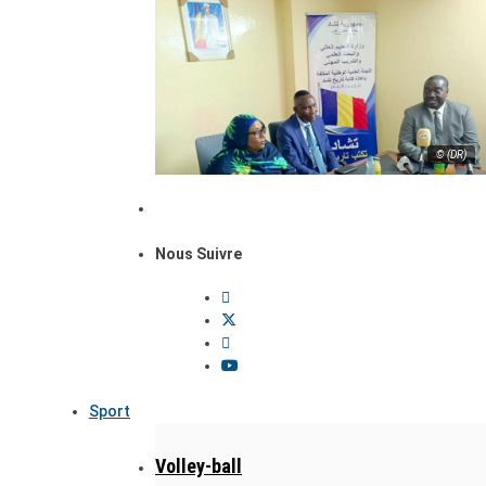
© (DR)
Nous Suivre
Sport
Volley-ball