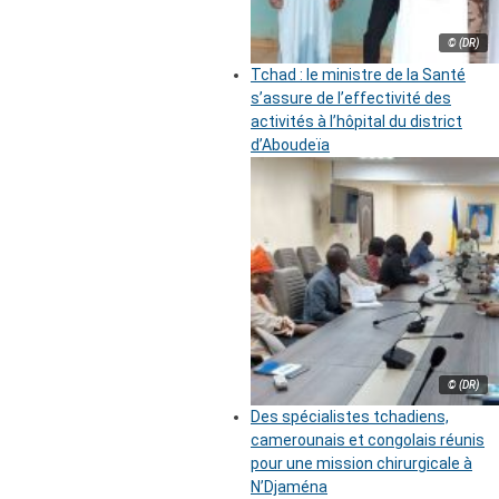
© (DR)
Tchad : le ministre de la Santé
s’assure de l’effectivité des
activités à l’hôpital du district
d’Aboudeïa
© (DR)
Des spécialistes tchadiens,
camerounais et congolais réunis
pour une mission chirurgicale à
N’Djaména