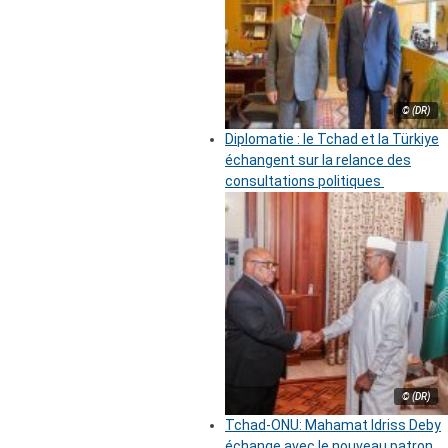
© (DR)
Diplomatie : le Tchad et la Türkiye
échangent sur la relance des
consultations politiques
© (DR)
Tchad-ONU: Mahamat Idriss Deby
échange avec le nouveau patron