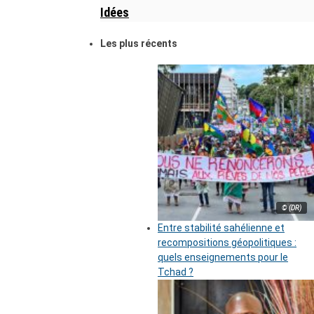
Idées
Les plus récents
© (DR)
Entre stabilité sahélienne et
recompositions géopolitiques :
quels enseignements pour le
Tchad ?