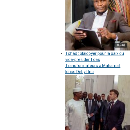
© (DR)
Tchad : plaidoyer pour la paix du
vice-président des
Transformateurs à Mahamat
Idriss Deby Itno