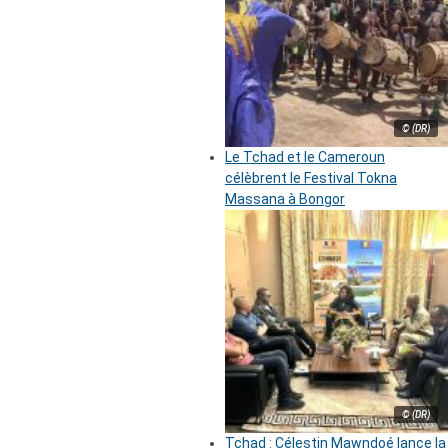
© (DR)
Le Tchad et le Cameroun
célèbrent le Festival Tokna
Massana à Bongor
© (DR)
Tchad : Célestin Mawndoé lance la