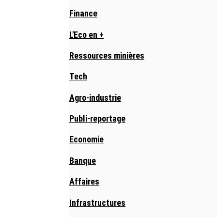
Finance
L'Eco en +
Ressources minières
Tech
Agro-industrie
Publi-reportage
Economie
Banque
Affaires
Infrastructures