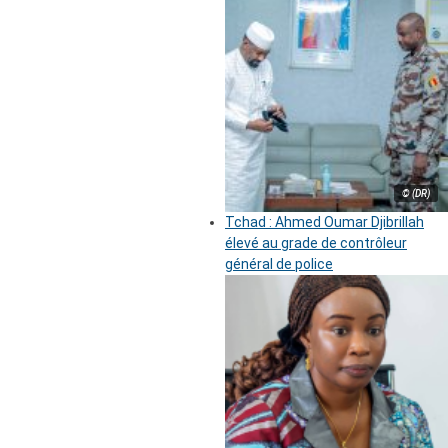
© (DR)
Tchad : Ahmed Oumar Djibrillah
élevé au grade de contrôleur
général de police