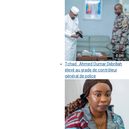
© (DR)
Tchad : Ahmed Oumar Djibrillah
élevé au grade de contrôleur
général de police