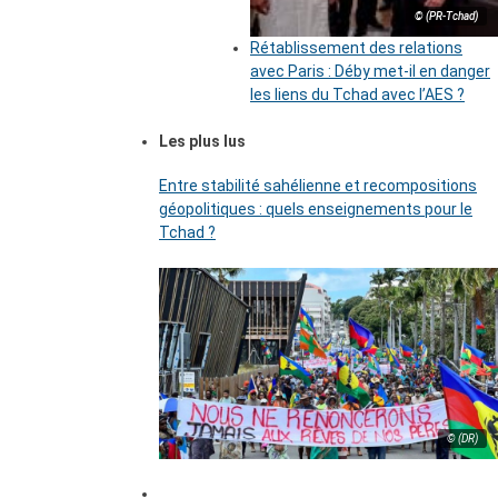
© (PR-Tchad)
Rétablissement des relations
avec Paris : Déby met-il en danger
les liens du Tchad avec l’AES ?
Les plus lus
Entre stabilité sahélienne et recompositions
géopolitiques : quels enseignements pour le
Tchad ?
© (DR)