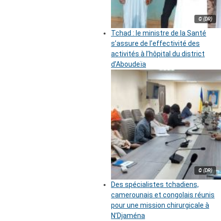
© (DR)
Tchad : le ministre de la Santé
s’assure de l’effectivité des
activités à l’hôpital du district
d’Aboudeïa
© (DR)
Des spécialistes tchadiens,
camerounais et congolais réunis
pour une mission chirurgicale à
N’Djaména