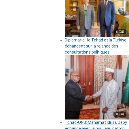
© (DR)
Diplomatie : le Tchad et la Türkiye
échangent sur la relance des
consultations politiques
© (DR)
Tchad-ONU: Mahamat Idriss Deby
échange avec le nouveau patron