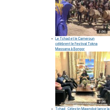
© (DR)
Le Tchad et le Cameroun
célèbrent le Festival Tokna
Massana à Bongor
© (DR)
Tchad : Célestin Mawndoé lance la