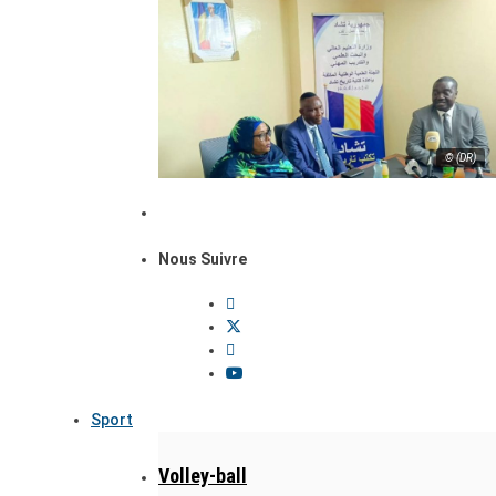
© (DR)
Nous Suivre
Sport
Volley-ball