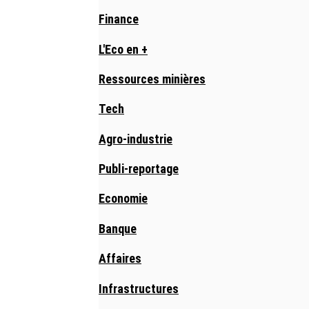
Finance
L'Eco en +
Ressources minières
Tech
Agro-industrie
Publi-reportage
Economie
Banque
Affaires
Infrastructures