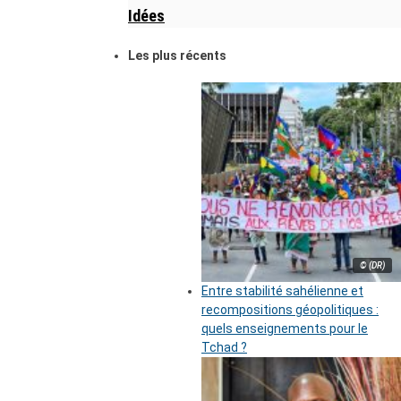
Idées
Les plus récents
© (DR)
Entre stabilité sahélienne et
recompositions géopolitiques :
quels enseignements pour le
Tchad ?