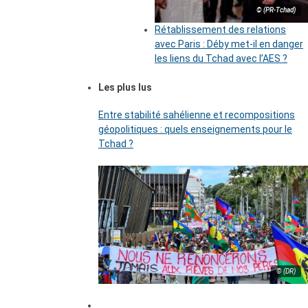
© (PR-Tchad)
Rétablissement des relations
avec Paris : Déby met-il en danger
les liens du Tchad avec l’AES ?
Les plus lus
Entre stabilité sahélienne et recompositions
géopolitiques : quels enseignements pour le
Tchad ?
© (DR)