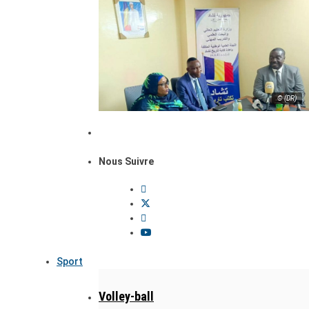
© (DR)
Nous Suivre
Sport
Volley-ball