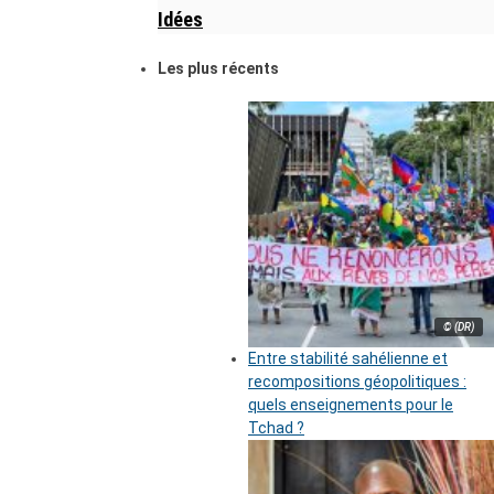
Idées
Les plus récents
© (DR)
Entre stabilité sahélienne et
recompositions géopolitiques :
quels enseignements pour le
Tchad ?