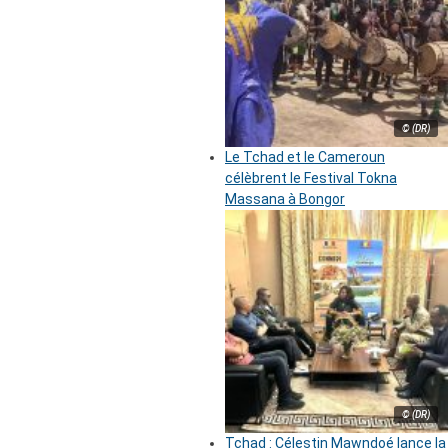
© (DR)
Le Tchad et le Cameroun
célèbrent le Festival Tokna
Massana à Bongor
© (DR)
Tchad : Célestin Mawndoé lance la