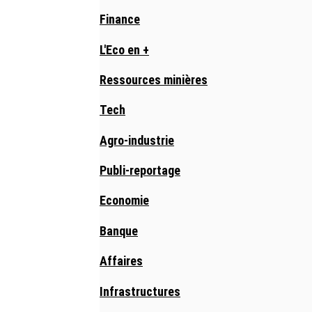
Finance
L'Eco en +
Ressources minières
Tech
Agro-industrie
Publi-reportage
Economie
Banque
Affaires
Infrastructures