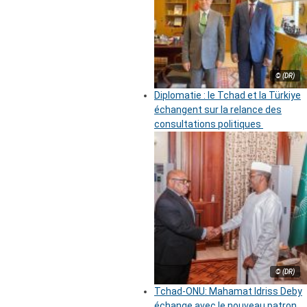
© (DR)
Diplomatie : le Tchad et la Türkiye
échangent sur la relance des
consultations politiques
© (DR)
Tchad-ONU: Mahamat Idriss Deby
échange avec le nouveau patron