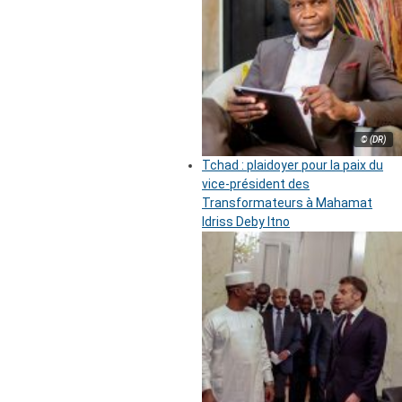
© (DR)
Tchad : plaidoyer pour la paix du
vice-président des
Transformateurs à Mahamat
Idriss Deby Itno