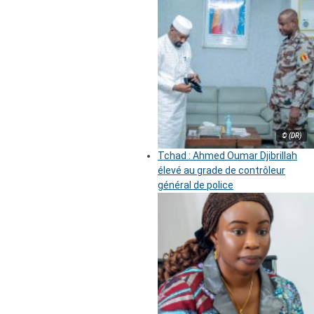
© (DR)
Tchad : Ahmed Oumar Djibrillah
élevé au grade de contrôleur
général de police