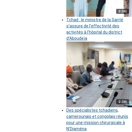
© (DR)
Tchad : le ministre de la Santé
s’assure de l’effectivité des
activités à l’hôpital du district
d’Aboudeïa
© (DR)
Des spécialistes tchadiens,
camerounais et congolais réunis
pour une mission chirurgicale à
N’Djaména