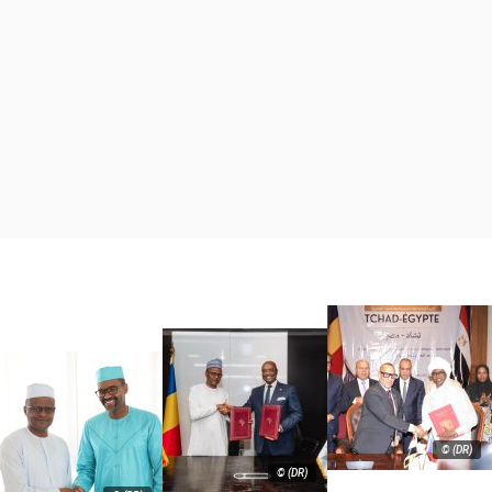
© (DR)
© (DR)