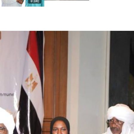
© (DR)