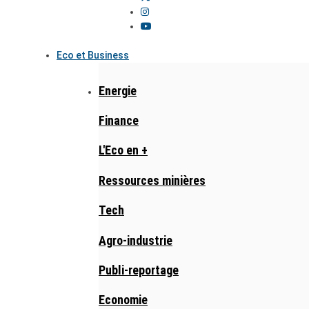
Eco et Business
Energie
Finance
L'Eco en +
Ressources minières
Tech
Agro-industrie
Publi-reportage
Economie