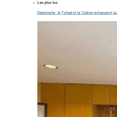
Les plus lus
Diplomatie : le Tchad et la Türkiye échangent su