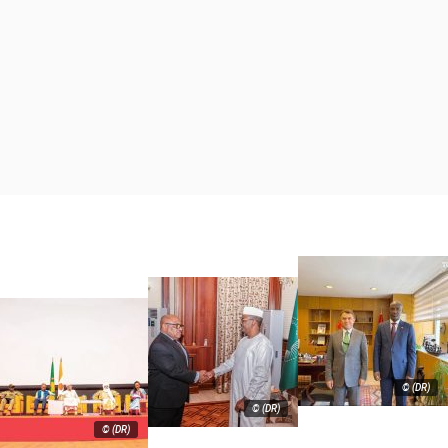
© (DR)
© (DR)
© (DR)