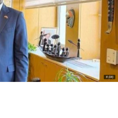
© (DR)