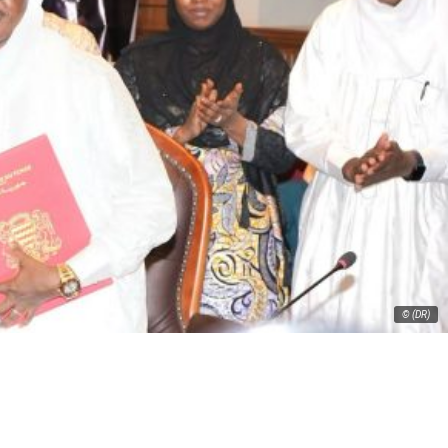
© (DR)