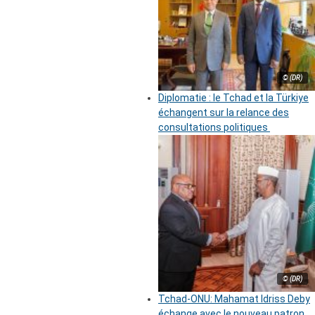
© (DR)
Diplomatie : le Tchad et la Türkiye
échangent sur la relance des
consultations politiques
© (DR)
Tchad-ONU: Mahamat Idriss Deby
échange avec le nouveau patron