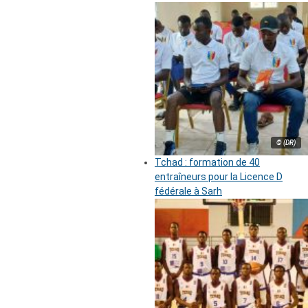
© (DR)
Tchad : formation de 40
entraîneurs pour la Licence D
fédérale à Sarh