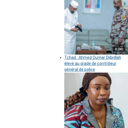
© (DR)
Tchad : Ahmed Oumar Djibrillah
élevé au grade de contrôleur
général de police