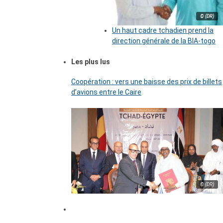
© (DR)
Un haut cadre tchadien prend la
direction générale de la BIA-togo
Les plus lus
Coopération : vers une baisse des prix de billets
d’avions entre le Caire
© (DR)