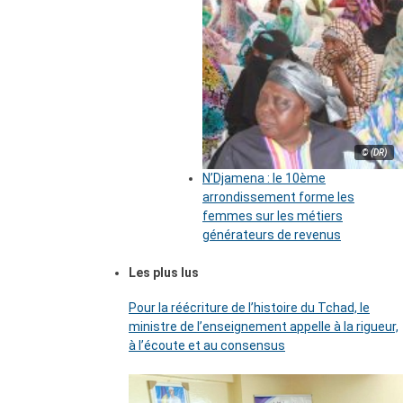
© (DR)
N’Djamena : le 10ème
arrondissement forme les
femmes sur les métiers
générateurs de revenus
Les plus lus
Pour la réécriture de l’histoire du Tchad, le
ministre de l’enseignement appelle à la rigueur,
à l’écoute et au consensus