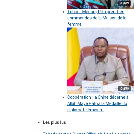
© (DR)
Tchad : Menodji Rita prend les
commandes de la Maison de la
femme
© (DR)
Coopération : la Chine décerne à
Allah Maye Halina la Médaille du
diplomate éminent
Les plus lus