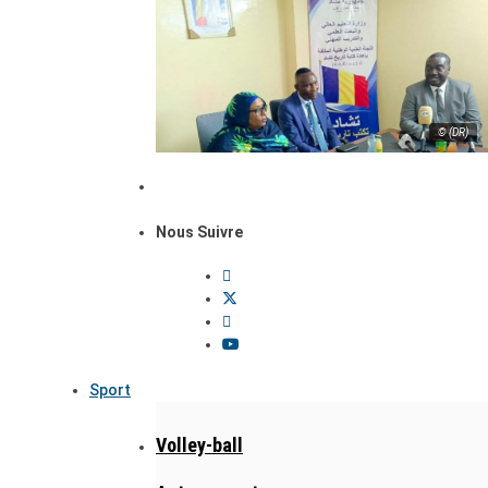
© (DR)
Nous Suivre
Sport
Volley-ball