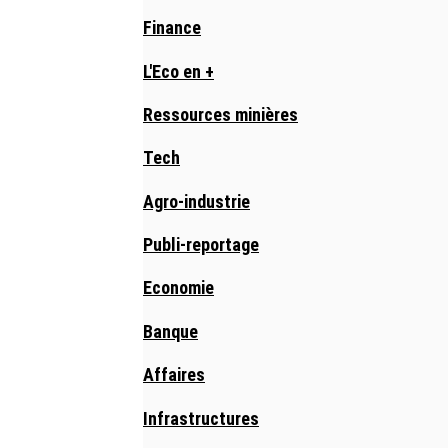
Finance
L'Eco en +
Ressources minières
Tech
Agro-industrie
Publi-reportage
Economie
Banque
Affaires
Infrastructures