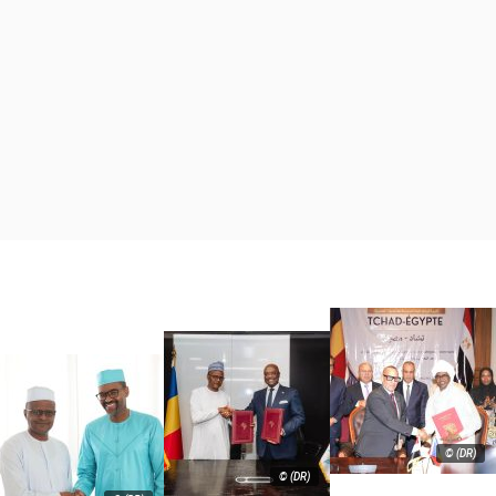
© (DR)
© (DR)