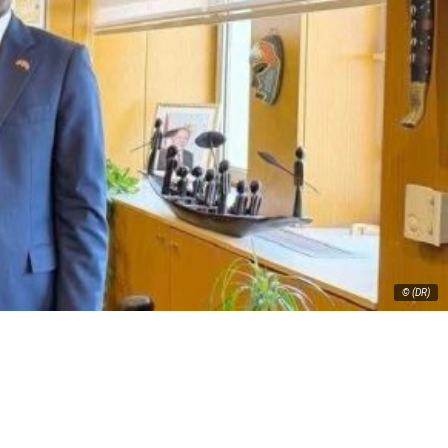
© (DR)