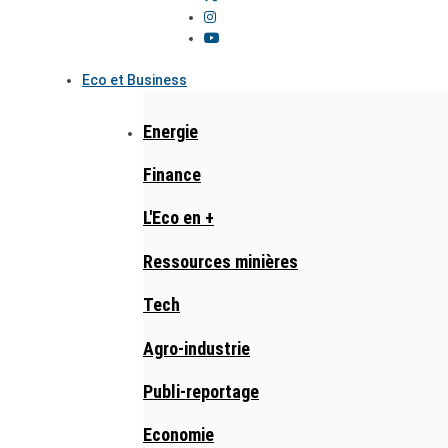
Eco et Business
Energie
Finance
L'Eco en +
Ressources minières
Tech
Agro-industrie
Publi-reportage
Economie