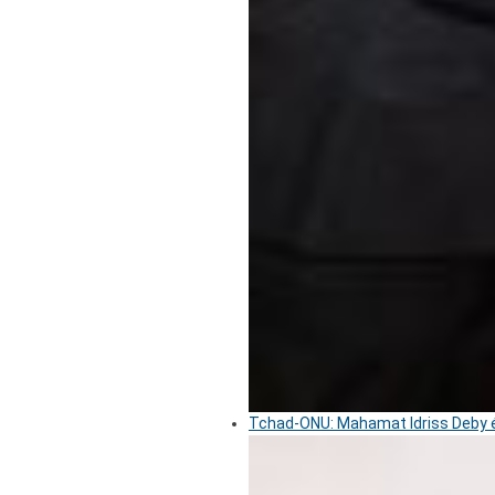
Tchad-ONU: Mahamat Idriss Deby é