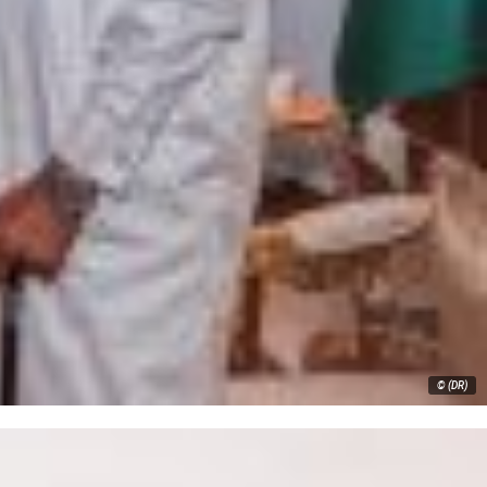
© (DR)