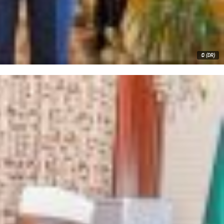
© (DR)