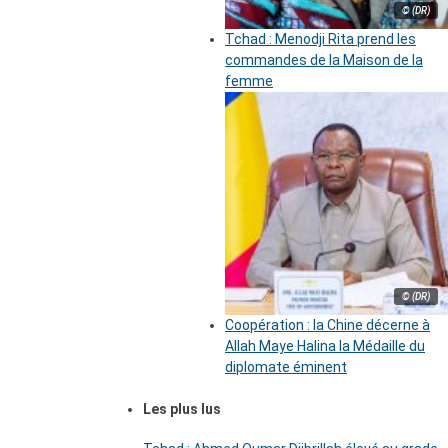
© (DR)
Tchad : Menodji Rita prend les
commandes de la Maison de la
femme
© (DR)
Coopération : la Chine décerne à
Allah Maye Halina la Médaille du
diplomate éminent
Les plus lus