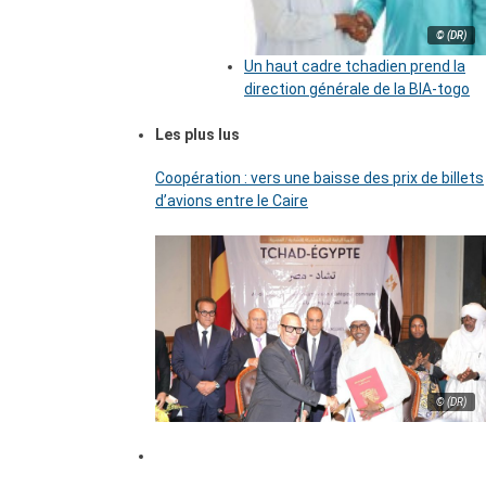
© (DR)
Un haut cadre tchadien prend la
direction générale de la BIA-togo
Les plus lus
Coopération : vers une baisse des prix de billets
d’avions entre le Caire
© (DR)