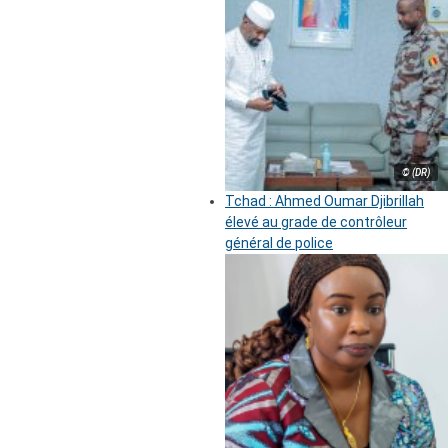
© (DR)
Tchad : Ahmed Oumar Djibrillah
élevé au grade de contrôleur
général de police