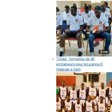
© (DR)
Tchad : formation de 40
entraîneurs pour la Licence D
fédérale à Sarh