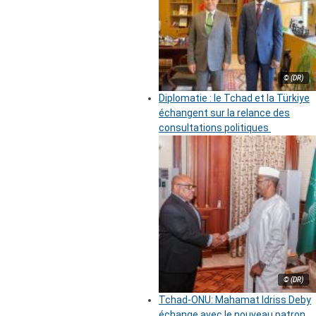
© (DR)
Diplomatie : le Tchad et la Türkiye
échangent sur la relance des
consultations politiques
© (DR)
Tchad-ONU: Mahamat Idriss Deby
échange avec le nouveau patron