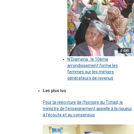
© (DR)
N’Djamena : le 10ème
arrondissement forme les
femmes sur les métiers
générateurs de revenus
Les plus lus
Pour la réécriture de l’histoire du Tchad, le
ministre de l’enseignement appelle à la rigueur,
à l’écoute et au consensus