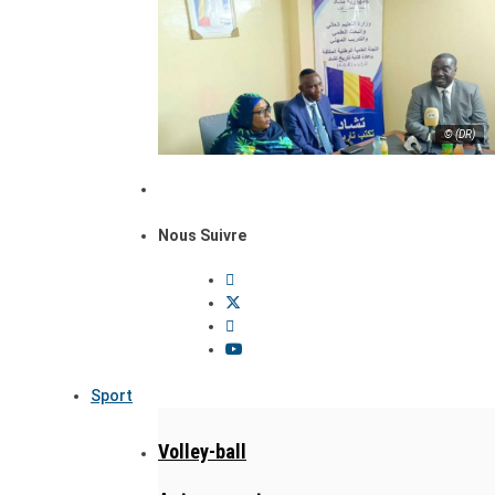
© (DR)
Nous Suivre
Sport
Volley-ball