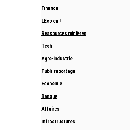
Finance
L'Eco en +
Ressources minières
Tech
Agro-industrie
Publi-reportage
Economie
Banque
Affaires
Infrastructures