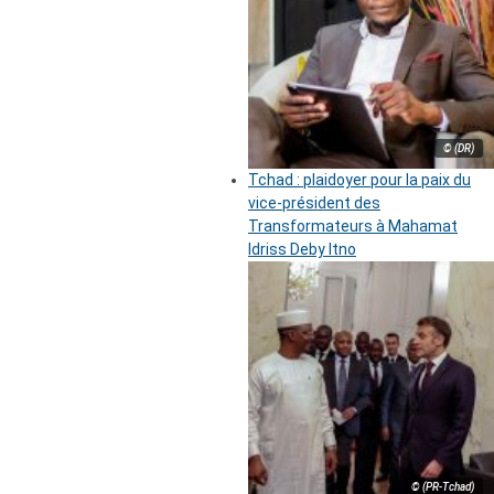
© (DR)
Tchad : plaidoyer pour la paix du
vice-président des
Transformateurs à Mahamat
Idriss Deby Itno
© (PR-Tchad)