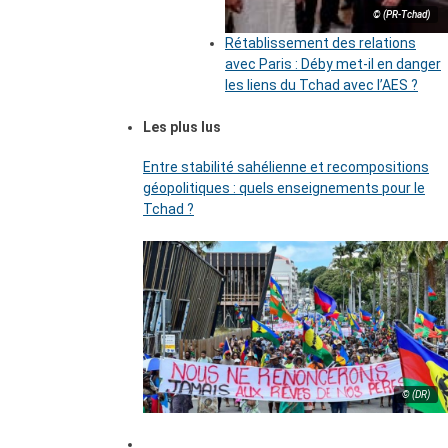
© (PR-Tchad)
Rétablissement des relations
avec Paris : Déby met-il en danger
les liens du Tchad avec l’AES ?
Les plus lus
Entre stabilité sahélienne et recompositions
géopolitiques : quels enseignements pour le
Tchad ?
© (DR)