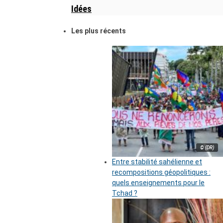
Idées
Les plus récents
© (DR)
Entre stabilité sahélienne et
recompositions géopolitiques :
quels enseignements pour le
Tchad ?