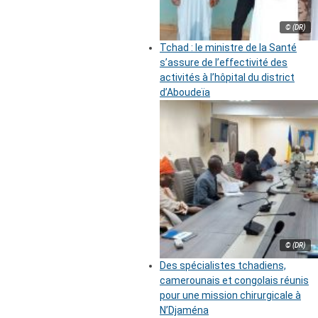
© (DR)
Tchad : le ministre de la Santé
s’assure de l’effectivité des
activités à l’hôpital du district
d’Aboudeïa
© (DR)
Des spécialistes tchadiens,
camerounais et congolais réunis
pour une mission chirurgicale à
N’Djaména