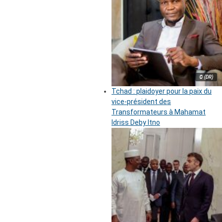
© (DR)
Tchad : plaidoyer pour la paix du
vice-président des
Transformateurs à Mahamat
Idriss Deby Itno