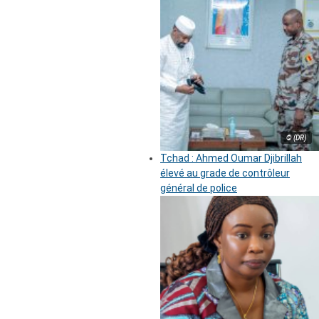
© (DR)
Tchad : Ahmed Oumar Djibrillah
élevé au grade de contrôleur
général de police