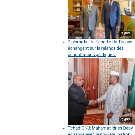
© (DR)
Diplomatie : le Tchad et la Türkiye
échangent sur la relance des
consultations politiques
© (DR)
Tchad-ONU: Mahamat Idriss Deby
échange avec le nouveau patron