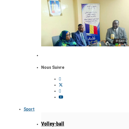
© (DR)
Nous Suivre
Sport
Volley-ball