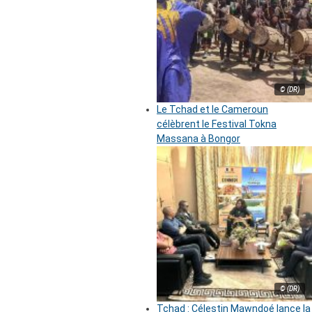
© (DR)
Le Tchad et le Cameroun
célèbrent le Festival Tokna
Massana à Bongor
© (DR)
Tchad : Célestin Mawndoé lance la