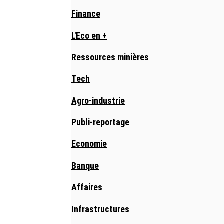
Finance
L'Eco en +
Ressources minières
Tech
Agro-industrie
Publi-reportage
Economie
Banque
Affaires
Infrastructures