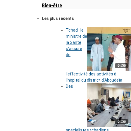
Bien-être
Les plus récents
Tchad : le
ministre de
la Santé
s’assure
de
© (DR)
l’effectivité des activités à
l’hôpital du district d’Aboudeïa
Des
© (DR)
spécialistes tchadiens,