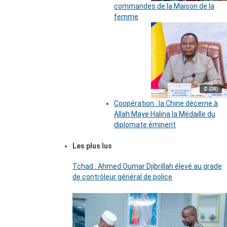
commandes de la Maison de la
femme
© (DR)
Coopération : la Chine décerne à
Allah Maye Halina la Médaille du
diplomate éminent
Les plus lus
Tchad : Ahmed Oumar Djibrillah élevé au grade
de contrôleur général de police