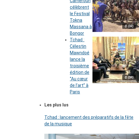
Cameroun
célèbrent
le Festival
Tokna
Massana à
© (DR)
Bongor
Tchad :
Célestin
Mawndoé
lance la
troisième
édition de
© (DR)
‘’Au cœur
de l’art’’ à
Paris
Les plus lus
Tchad : lancement des préparatifs de la fête
de la musique