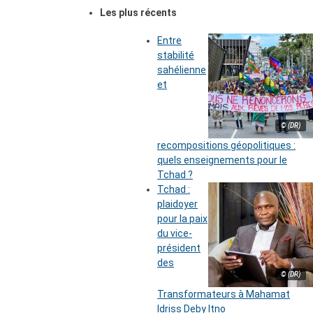
Les plus récents
Entre
stabilité
sahélienne
et
© (DR)
recompositions géopolitiques :
quels enseignements pour le
Tchad ?
Tchad :
plaidoyer
pour la paix
du vice-
président
des
© (DR)
Transformateurs à Mahamat
Idriss Deby Itno