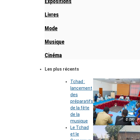
Expositions
Livres
Mode
Musique
Cinéma
Les plus récents
Tchad :
lancement
des
préparatifs
de la fête
de la
© (DR)
musique
Le Tchad
et le