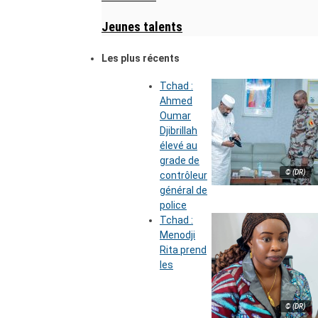
Jeunes talents
Les plus récents
Tchad :
Ahmed
Oumar
Djibrillah
élevé au
grade de
© (DR)
contrôleur
général de
police
Tchad :
Menodji
Rita prend
les
© (DR)