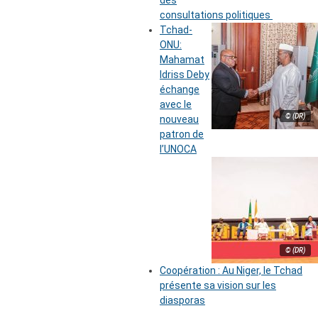
des
consultations politiques
Tchad-
ONU:
Mahamat
Idriss Deby
échange
avec le
© (DR)
nouveau
patron de
l’UNOCA
© (DR)
Coopération : Au Niger, le Tchad
présente sa vision sur les
diasporas