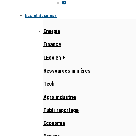
Eco et Business
Energie
Finance
L'Eco en +
Ressources minières
Tech
Agro-industrie
Publi-reportage
Economie