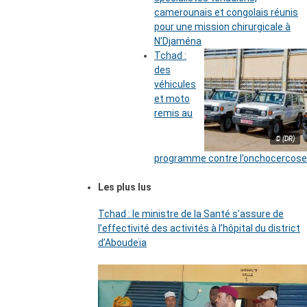
camerounais et congolais réunis
pour une mission chirurgicale à
N’Djaména
Tchad :
des
véhicules
et moto
remis au
© (DR)
programme contre l’onchocercose
Les plus lus
Tchad : le ministre de la Santé s’assure de
l’effectivité des activités à l’hôpital du district
d’Aboudeïa