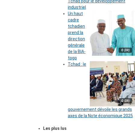
Tchad pour le développement
industriel
Un haut
cadre
tchadien
prend la
direction
générale
© (DR)
de la BIA-
togo
Tchad : le
© (DR)
gouvernement dévoile les grands
axes de la Note économique 2025
Les plus lus