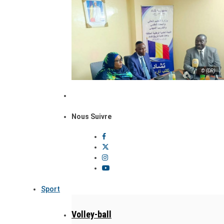
© (DR)
Nous Suivre
Sport
Volley-ball