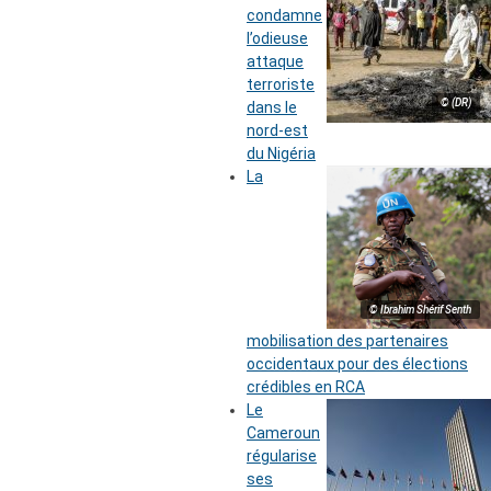
condamne
l’odieuse
attaque
terroriste
© (DR)
dans le
nord-est
du Nigéria
La
© Ibrahim Shérif Senth
mobilisation des partenaires
occidentaux pour des élections
crédibles en RCA
Le
Cameroun
régularise
ses