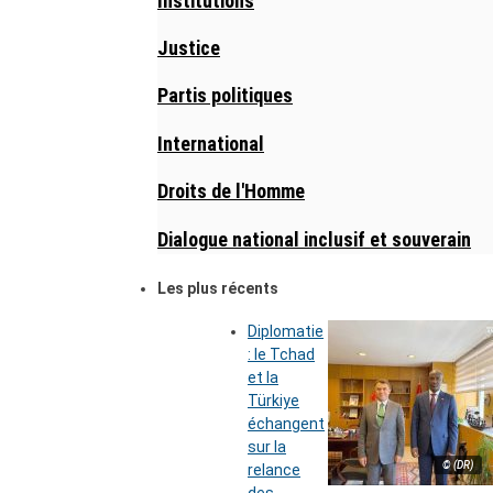
Institutions
Justice
Partis politiques
International
Droits de l'Homme
Dialogue national inclusif et souverain
Les plus récents
Diplomatie
: le Tchad
et la
Türkiye
échangent
sur la
© (DR)
relance