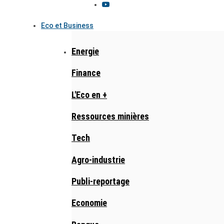
Eco et Business
Energie
Finance
L'Eco en +
Ressources minières
Tech
Agro-industrie
Publi-reportage
Economie