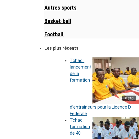
Autres sports
Basket-ball
Football
Les plus récents
Tchad :
lancement
de la
formation
© (DR)
d’entraîneurs pour la Licence D
Fédérale
Tchad :
formation
de 40