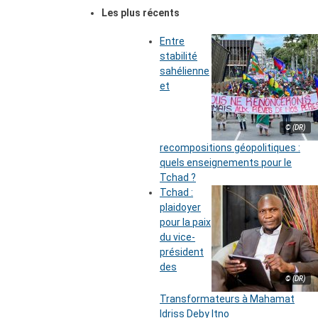
Les plus récents
Entre
stabilité
sahélienne
et
© (DR)
recompositions géopolitiques :
quels enseignements pour le
Tchad ?
Tchad :
plaidoyer
pour la paix
du vice-
président
des
© (DR)
Transformateurs à Mahamat
Idriss Deby Itno