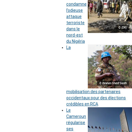
condamne
l’odieuse
attaque
terroriste
© (DR)
dans le
nord-est
du Nigéria
La
© Ibrahim Shérif Senth
mobilisation des partenaires
occidentaux pour des élections
crédibles en RCA
Le
Cameroun
régularise
ses