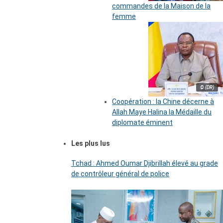
commandes de la Maison de la
femme
© (DR)
Coopération : la Chine décerne à
Allah Maye Halina la Médaille du
diplomate éminent
Les plus lus
Tchad : Ahmed Oumar Djibrillah élevé au grade
de contrôleur général de police