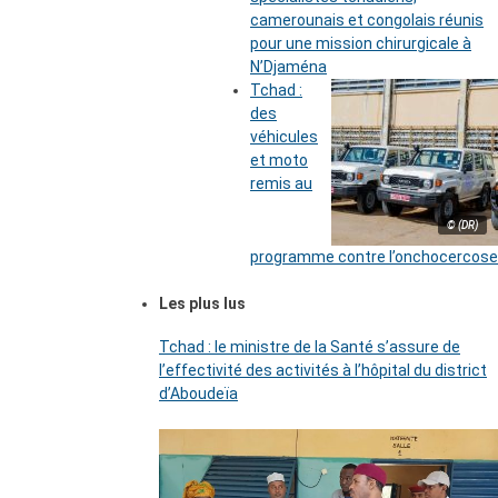
camerounais et congolais réunis
pour une mission chirurgicale à
N’Djaména
Tchad :
des
véhicules
et moto
remis au
© (DR)
programme contre l’onchocercose
Les plus lus
Tchad : le ministre de la Santé s’assure de
l’effectivité des activités à l’hôpital du district
d’Aboudeïa