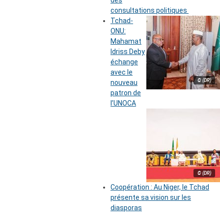
des
consultations politiques
Tchad-
ONU:
Mahamat
Idriss Deby
échange
avec le
© (DR)
nouveau
patron de
l’UNOCA
© (DR)
Coopération : Au Niger, le Tchad
présente sa vision sur les
diasporas