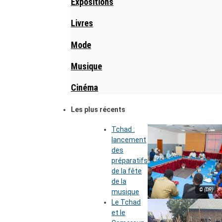
Expositions
Livres
Mode
Musique
Cinéma
Les plus récents
Tchad :
lancement
des
préparatifs
de la fête
de la
© (DR)
musique
Le Tchad
et le