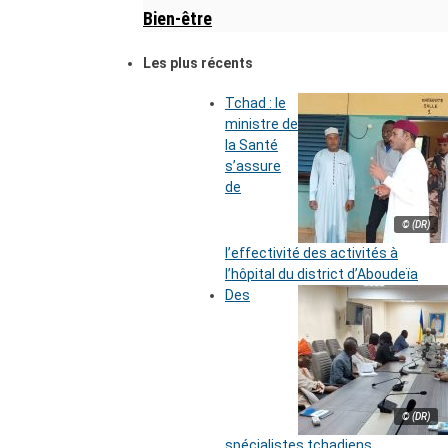
Bien-être
Les plus récents
Tchad : le
ministre de
la Santé
s’assure
de
© (DR)
l’effectivité des activités à
l’hôpital du district d’Aboudeïa
Des
© (DR)
spécialistes tchadiens,