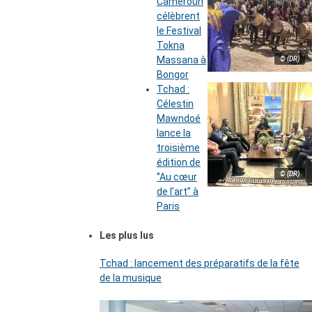
Cameroun
célèbrent
le Festival
Tokna
Massana à
© (DR)
Bongor
Tchad :
Célestin
Mawndoé
lance la
troisième
édition de
© (DR)
‘’Au cœur
de l’art’’ à
Paris
Les plus lus
Tchad : lancement des préparatifs de la fête
de la musique