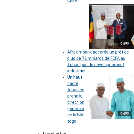
Caire
© (DR)
Afreximbank accorde un prêt de
plus de 72 milliards de FCFA au
Tchad pour le développement
industriel
Un haut
cadre
tchadien
prend la
direction
générale
© (DR)
de la BIA-
togo
Les plus lus