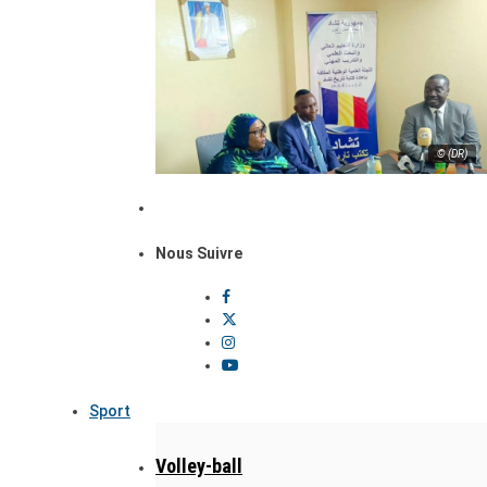
© (DR)
Nous Suivre
Sport
Volley-ball