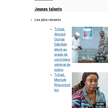
Jeunes talents
Les plus récents
Tchad :
Ahmed
Oumar
Djibrillah
élevé au
grade de
© (DR)
contrôleur
général de
police
Tchad :
Menodji
Rita prend
les
© (DR)