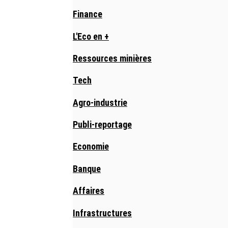
Finance
L'Eco en +
Ressources minières
Tech
Agro-industrie
Publi-reportage
Economie
Banque
Affaires
Infrastructures