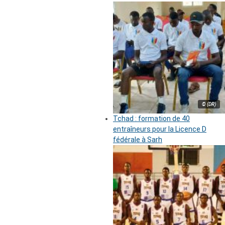
© (DR)
Tchad : formation de 40
entraîneurs pour la Licence D
fédérale à Sarh