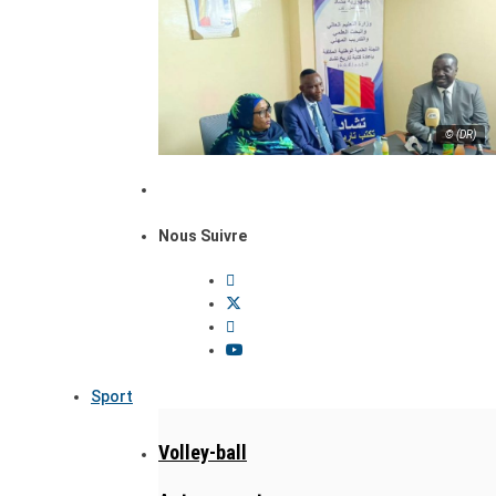
© (DR)
Nous Suivre
Sport
Volley-ball