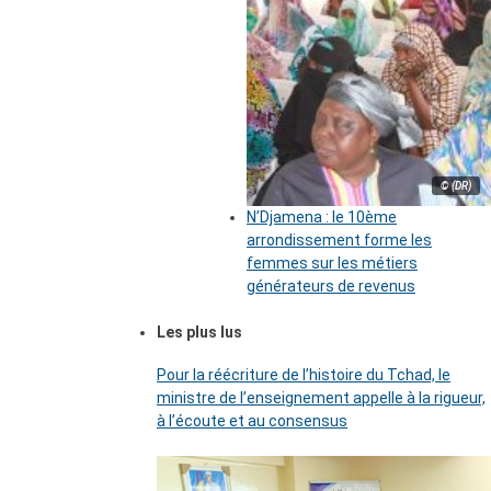
© (DR)
N’Djamena : le 10ème
arrondissement forme les
femmes sur les métiers
générateurs de revenus
Les plus lus
Pour la réécriture de l’histoire du Tchad, le
ministre de l’enseignement appelle à la rigueur,
à l’écoute et au consensus