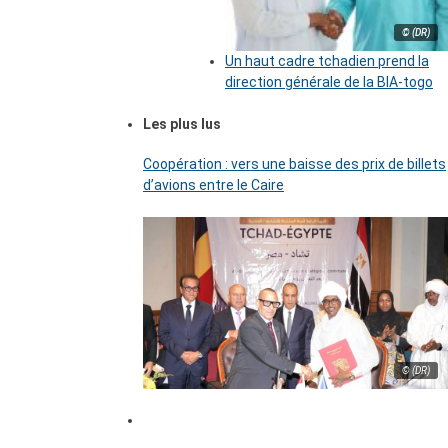
© (DR)
Un haut cadre tchadien prend la
direction générale de la BIA-togo
Les plus lus
Coopération : vers une baisse des prix de billets
d’avions entre le Caire
© (DR)