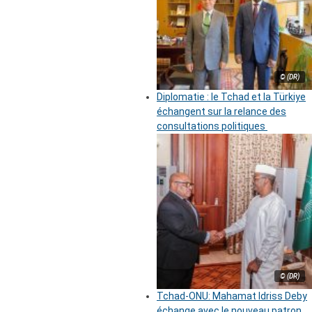
© (DR)
Diplomatie : le Tchad et la Türkiye
échangent sur la relance des
consultations politiques
© (DR)
Tchad-ONU: Mahamat Idriss Deby
échange avec le nouveau patron