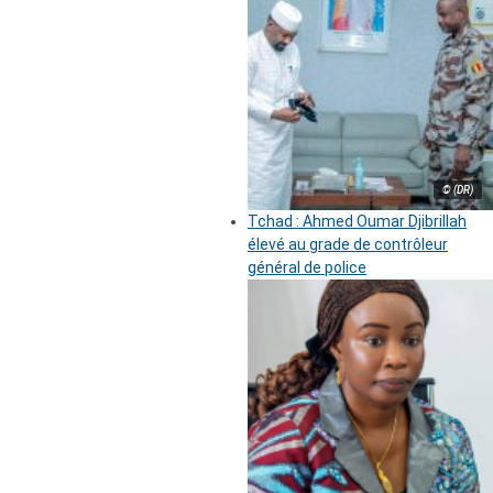
© (DR)
Tchad : Ahmed Oumar Djibrillah
élevé au grade de contrôleur
général de police