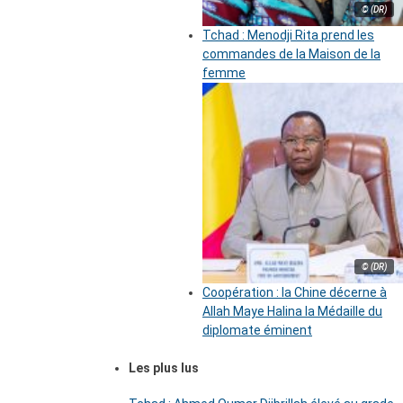
© (DR)
Tchad : Menodji Rita prend les
commandes de la Maison de la
femme
© (DR)
Coopération : la Chine décerne à
Allah Maye Halina la Médaille du
diplomate éminent
Les plus lus