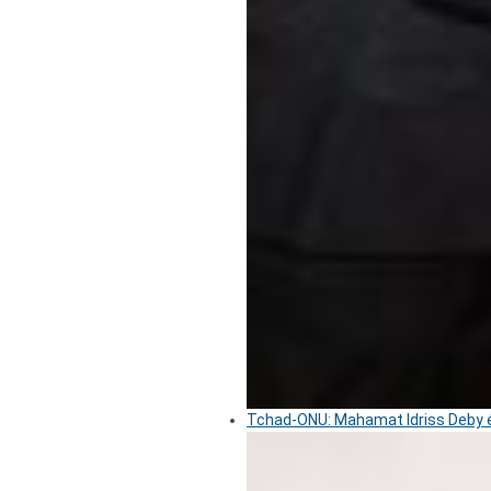
Tchad-ONU: Mahamat Idriss Deby é