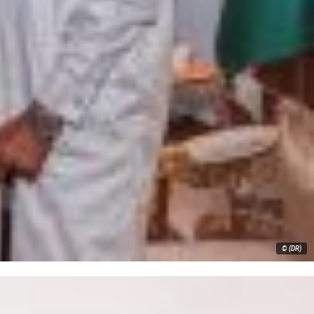
© (DR)