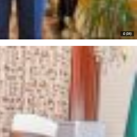
© (DR)