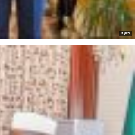
© (DR)