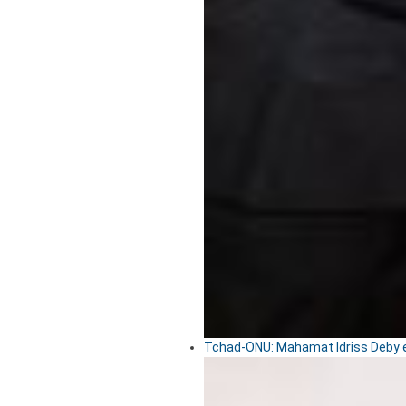
Tchad-ONU: Mahamat Idriss Deby é