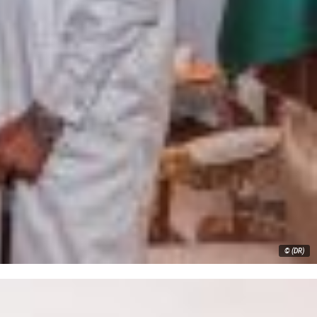
© (DR)