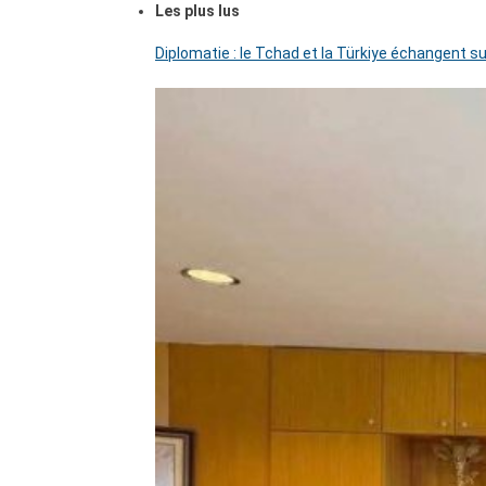
Les plus lus
Diplomatie : le Tchad et la Türkiye échangent su