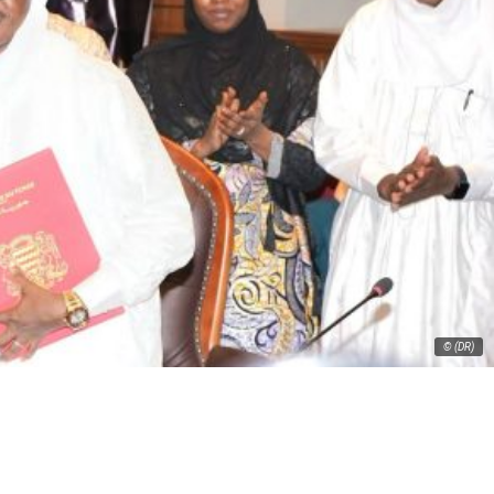
© (DR)