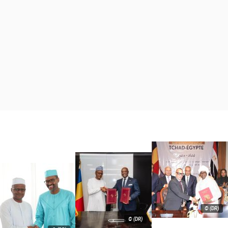
© (DR)
© (DR)