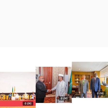
© (DR)
© (DR)
© (DR)