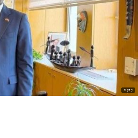
© (DR)