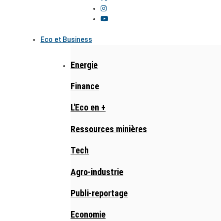
Eco et Business
Energie
Finance
L'Eco en +
Ressources minières
Tech
Agro-industrie
Publi-reportage
Economie