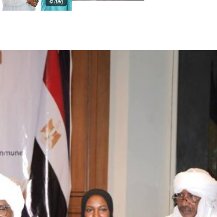
© (DR)