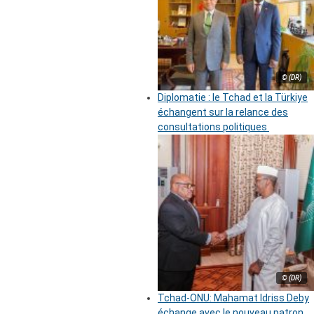
© (DR)
Diplomatie : le Tchad et la Türkiye
échangent sur la relance des
consultations politiques
© (DR)
Tchad-ONU: Mahamat Idriss Deby
échange avec le nouveau patron