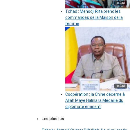
© (DR)
Tchad : Menodji Rita prend les
commandes de la Maison de la
femme
© (DR)
Coopération : la Chine décerne à
Allah Maye Halina la Médaille du
diplomate éminent
Les plus lus