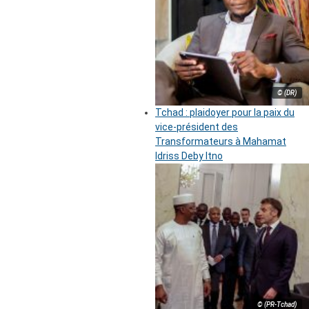
© (DR)
Tchad : plaidoyer pour la paix du
vice-président des
Transformateurs à Mahamat
Idriss Deby Itno
© (PR-Tchad)