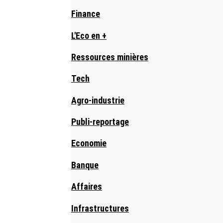
Finance
L'Eco en +
Ressources minières
Tech
Agro-industrie
Publi-reportage
Economie
Banque
Affaires
Infrastructures