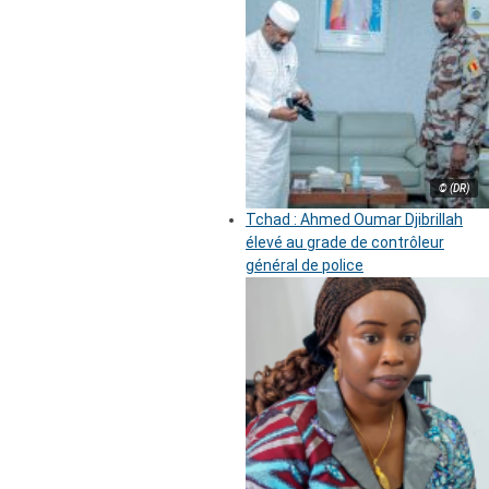
© (DR)
Tchad : Ahmed Oumar Djibrillah
élevé au grade de contrôleur
général de police