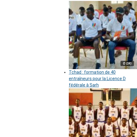
© (DR)
Tchad : formation de 40
entraîneurs pour la Licence D
fédérale à Sarh