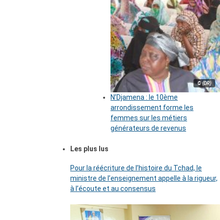
© (DR)
N’Djamena : le 10ème
arrondissement forme les
femmes sur les métiers
générateurs de revenus
Les plus lus
Pour la réécriture de l’histoire du Tchad, le
ministre de l’enseignement appelle à la rigueur,
à l’écoute et au consensus