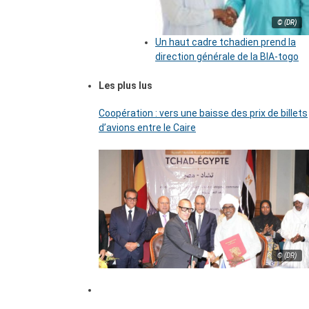
© (DR)
Un haut cadre tchadien prend la
direction générale de la BIA-togo
Les plus lus
Coopération : vers une baisse des prix de billets
d’avions entre le Caire
© (DR)