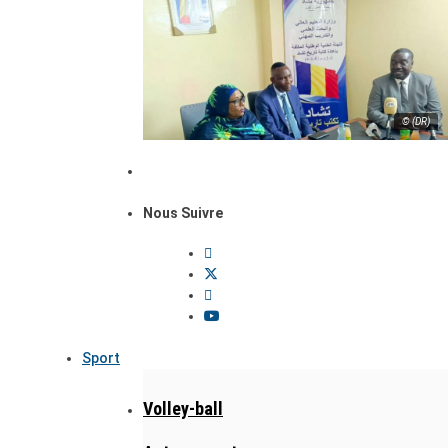
© (DR)
Nous Suivre
Sport
Volley-ball