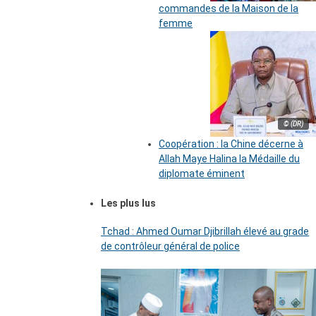
commandes de la Maison de la
femme
© (DR)
Coopération : la Chine décerne à
Allah Maye Halina la Médaille du
diplomate éminent
Les plus lus
Tchad : Ahmed Oumar Djibrillah élevé au grade
de contrôleur général de police