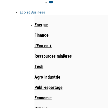
Eco et Business
Energie
Finance
L'Eco en +
Ressources minières
Tech
Agro-industrie
Publi-reportage
Economie