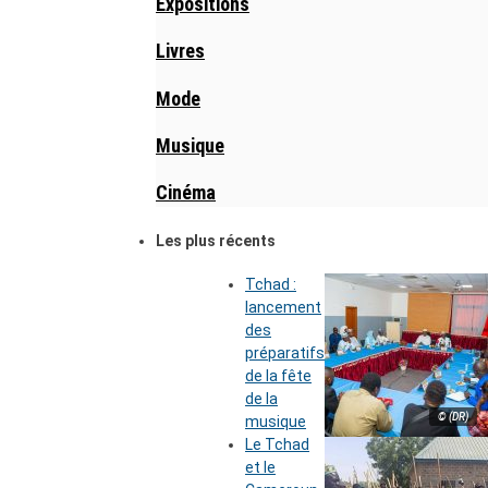
Expositions
Livres
Mode
Musique
Cinéma
Les plus récents
Tchad :
lancement
des
préparatifs
de la fête
de la
© (DR)
musique
Le Tchad
et le