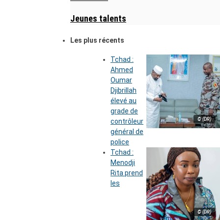
Jeunes talents
Les plus récents
Tchad :
Ahmed
Oumar
Djibrillah
élevé au
grade de
© (DR)
contrôleur
général de
police
Tchad :
Menodji
Rita prend
les
© (DR)