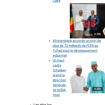
Caire
© (DR)
Afreximbank accorde un prêt de
plus de 72 milliards de FCFA au
Tchad pour le développement
industriel
Un haut
cadre
tchadien
prend la
direction
générale
© (DR)
de la BIA-
togo
Les plus lus