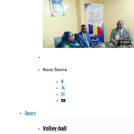
© (DR)
Nous Suivre
Sport
Volley-ball