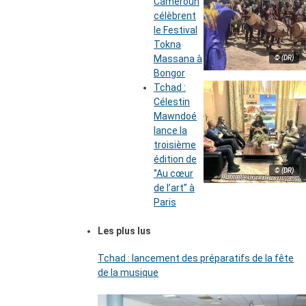
Cameroun
célèbrent
le Festival
Tokna
Massana à
© (DR)
Bongor
Tchad :
Célestin
Mawndoé
lance la
troisième
édition de
© (DR)
‘’Au cœur
de l’art’’ à
Paris
Les plus lus
Tchad : lancement des préparatifs de la fête
de la musique