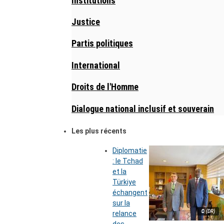
Institutions
Justice
Partis politiques
International
Droits de l'Homme
Dialogue national inclusif et souverain
Les plus récents
Diplomatie
: le Tchad
et la
Türkiye
échangent
sur la
© (DR)
relance