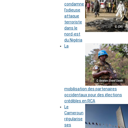
condamne
l’odieuse
attaque
terroriste
© (DR)
dans le
nord-est
du Nigéria
La
© Ibrahim Shérif Senth
mobilisation des partenaires
occidentaux pour des élections
crédibles en RCA
Le
Cameroun
régularise
ses