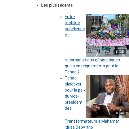
Les plus récents
Entre
stabilité
sahélienne
et
© (DR)
recompositions géopolitiques :
quels enseignements pour le
Tchad ?
Tchad :
plaidoyer
pour la paix
du vice-
président
des
© (DR)
Transformateurs à Mahamat
Idriss Deby Itno