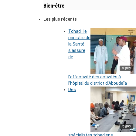
Bien-être
Les plus récents
Tchad : le
ministre de
la Santé
s’assure
de
© (DR)
l’effectivité des activités à
l’hôpital du district d’Aboudeïa
Des
© (DR)
spécialistes tchadiens,