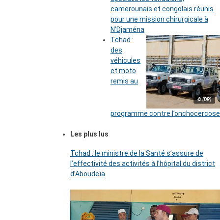
camerounais et congolais réunis
pour une mission chirurgicale à
N’Djaména
Tchad :
des
véhicules
et moto
remis au
© (DR)
programme contre l’onchocercose
Les plus lus
Tchad : le ministre de la Santé s’assure de
l’effectivité des activités à l’hôpital du district
d’Aboudeïa