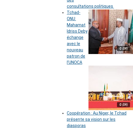
des
consultations politiques
Tchad-
ONU:
Mahamat
Idriss Deby
échange
avec le
© (DR)
nouveau
patron de
l’UNOCA
© (DR)
Coopération : Au Niger, le Tchad
présente sa vision sur les
diasporas