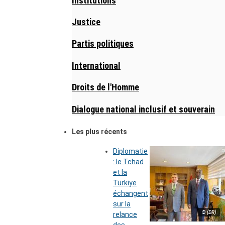
Institutions
Justice
Partis politiques
International
Droits de l'Homme
Dialogue national inclusif et souverain
Les plus récents
Diplomatie
: le Tchad
et la
Türkiye
échangent
sur la
© (DR)
relance