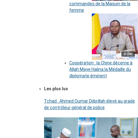
commandes de la Maison de la
femme
© (DR)
Coopération : la Chine décerne à
Allah Maye Halina la Médaille du
diplomate éminent
Les plus lus
Tchad : Ahmed Oumar Djibrillah élevé au grade
de contrôleur général de police