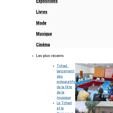
Expositions
Livres
Mode
Musique
Cinéma
Les plus récents
Tchad :
lancement
des
préparatifs
de la fête
de la
© (DR)
musique
Le Tchad
et le