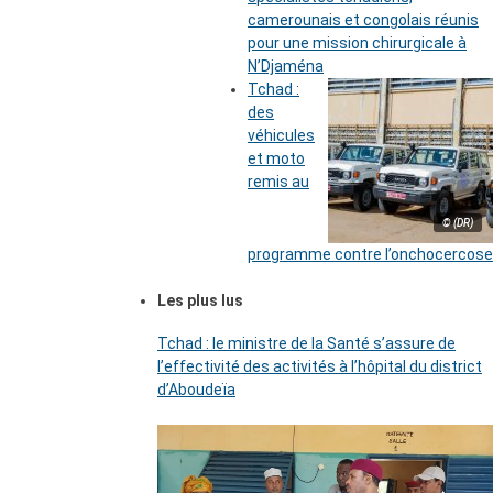
camerounais et congolais réunis
pour une mission chirurgicale à
N’Djaména
Tchad :
des
véhicules
et moto
remis au
© (DR)
programme contre l’onchocercose
Les plus lus
Tchad : le ministre de la Santé s’assure de
l’effectivité des activités à l’hôpital du district
d’Aboudeïa