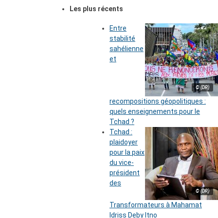
Les plus récents
Entre
stabilité
sahélienne
et
© (DR)
recompositions géopolitiques :
quels enseignements pour le
Tchad ?
Tchad :
plaidoyer
pour la paix
du vice-
président
des
© (DR)
Transformateurs à Mahamat
Idriss Deby Itno