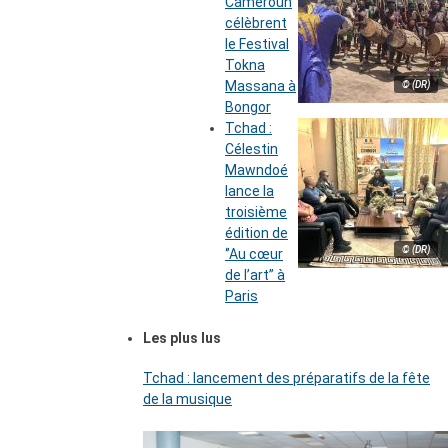
Cameroun
célèbrent
le Festival
Tokna
Massana à
© (DR)
Bongor
Tchad :
Célestin
Mawndoé
lance la
troisième
édition de
© (DR)
‘’Au cœur
de l’art’’ à
Paris
Les plus lus
Tchad : lancement des préparatifs de la fête
de la musique