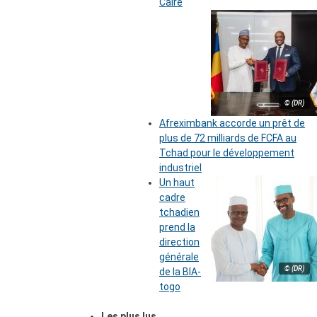
Caire
© (DR)
Afreximbank accorde un prêt de
plus de 72 milliards de FCFA au
Tchad pour le développement
industriel
Un haut
cadre
tchadien
prend la
direction
générale
© (DR)
de la BIA-
togo
Les plus lus