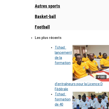
Autres sports
Basket-ball
Football
Les plus récents
Tchad :
lancement
de la
formation
© (DR)
d’entraîneurs pour la Licence D
Fédérale
Tchad :
formation
de 40