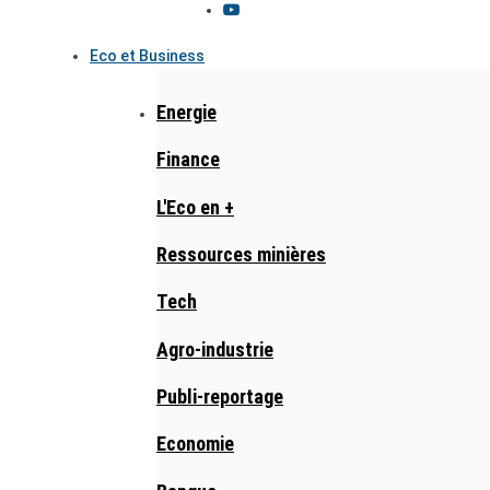
Eco et Business
Energie
Finance
L'Eco en +
Ressources minières
Tech
Agro-industrie
Publi-reportage
Economie