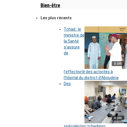
Bien-être
Les plus récents
Tchad : le
ministre de
la Santé
s’assure
de
© (DR)
l’effectivité des activités à
l’hôpital du district d’Aboudeïa
Des
© (DR)
spécialistes tchadiens,