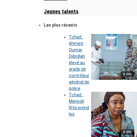
Jeunes talents
Les plus récents
Tchad :
Ahmed
Oumar
Djibrillah
élevé au
grade de
© (DR)
contrôleur
général de
police
Tchad :
Menodji
Rita prend
les
© (DR)