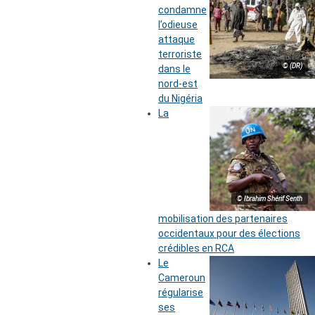
condamne
l’odieuse
attaque
terroriste
© (DR)
dans le
nord-est
du Nigéria
La
© Ibrahim Shérif Senth
mobilisation des partenaires
occidentaux pour des élections
crédibles en RCA
Le
Cameroun
régularise
ses