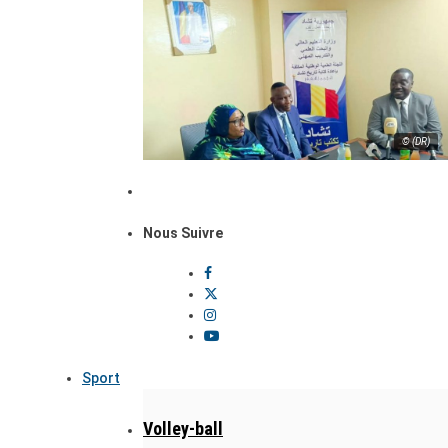
© (DR)
Nous Suivre
Sport
Volley-ball