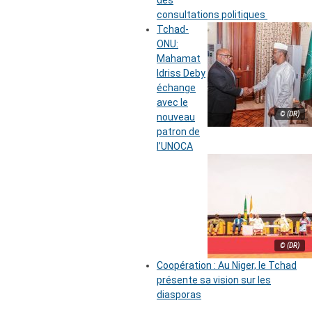
des
consultations politiques
Tchad-
ONU:
Mahamat
Idriss Deby
échange
avec le
© (DR)
nouveau
patron de
l’UNOCA
© (DR)
Coopération : Au Niger, le Tchad
présente sa vision sur les
diasporas