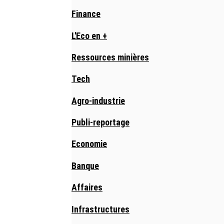
Finance
L'Eco en +
Ressources minières
Tech
Agro-industrie
Publi-reportage
Economie
Banque
Affaires
Infrastructures