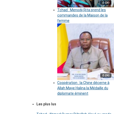
© (DR)
Tchad : Menodji Rita prend les
commandes de la Maison de la
femme
© (DR)
Coopération : la Chine décerne à
Allah Maye Halina la Médaille du
diplomate éminent
Les plus lus