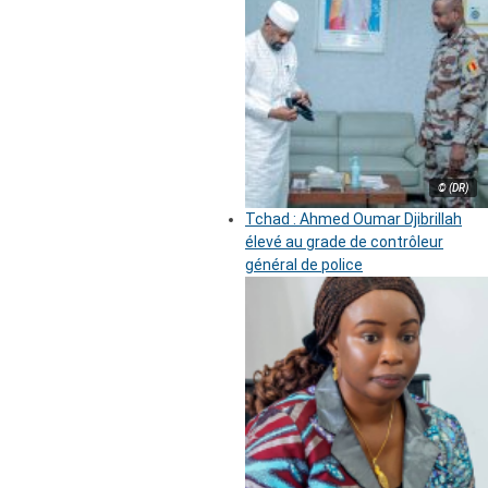
© (DR)
Tchad : Ahmed Oumar Djibrillah
élevé au grade de contrôleur
général de police