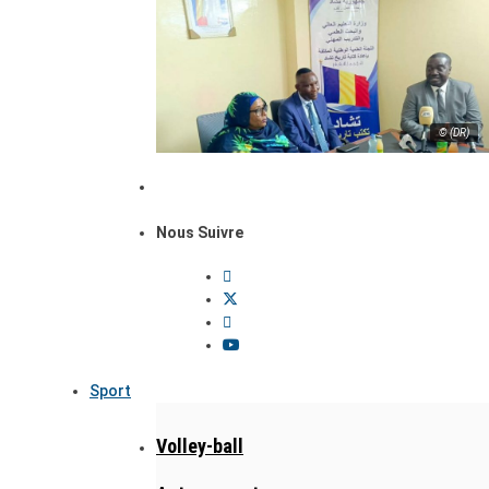
© (DR)
Nous Suivre
Sport
Volley-ball