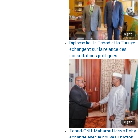
© (DR)
Diplomatie : le Tchad et la Türkiye
échangent sur la relance des
consultations politiques
© (DR)
Tchad-ONU: Mahamat Idriss Deby
échange avec le nouveau patron