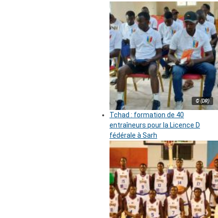
© (DR)
Tchad : formation de 40
entraîneurs pour la Licence D
fédérale à Sarh