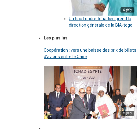
© (DR)
Un haut cadre tchadien prend la
direction générale de la BIA-togo
Les plus lus
Coopération : vers une baisse des prix de billets
d’avions entre le Caire
© (DR)