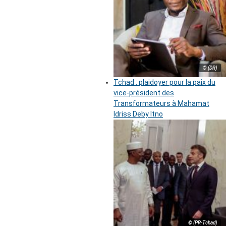
© (DR)
Tchad : plaidoyer pour la paix du
vice-président des
Transformateurs à Mahamat
Idriss Deby Itno
© (PR-Tchad)