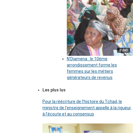
© (DR)
N’Djamena : le 10ème
arrondissement forme les
femmes sur les métiers
générateurs de revenus
Les plus lus
Pour la réécriture de l’histoire du Tchad, le
ministre de l’enseignement appelle à la rigueur,
à l’écoute et au consensus