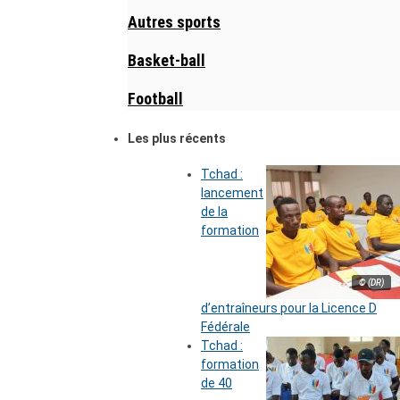
Autres sports
Basket-ball
Football
Les plus récents
Tchad :
lancement
de la
formation
© (DR)
d’entraîneurs pour la Licence D
Fédérale
Tchad :
formation
de 40