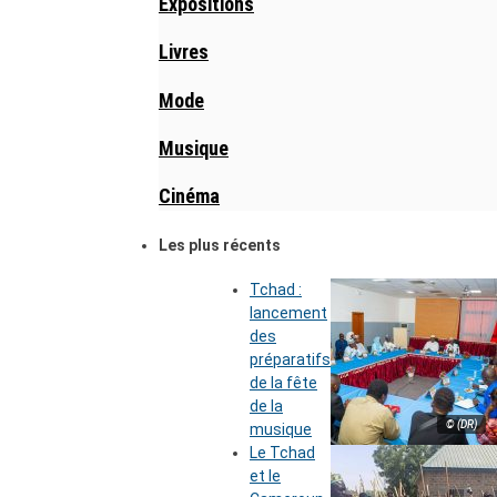
Expositions
Livres
Mode
Musique
Cinéma
Les plus récents
Tchad :
lancement
des
préparatifs
de la fête
de la
© (DR)
musique
Le Tchad
et le