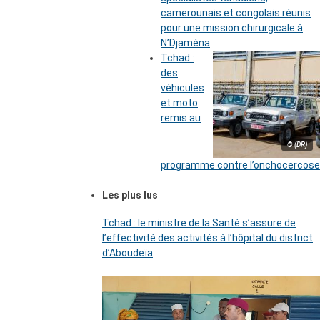
camerounais et congolais réunis
pour une mission chirurgicale à
N’Djaména
Tchad :
des
véhicules
et moto
remis au
© (DR)
programme contre l’onchocercose
Les plus lus
Tchad : le ministre de la Santé s’assure de
l’effectivité des activités à l’hôpital du district
d’Aboudeïa