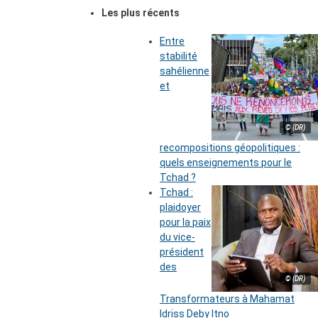
Les plus récents
Entre
stabilité
sahélienne
et
© (DR)
recompositions géopolitiques :
quels enseignements pour le
Tchad ?
Tchad :
plaidoyer
pour la paix
du vice-
président
des
© (DR)
Transformateurs à Mahamat
Idriss Deby Itno