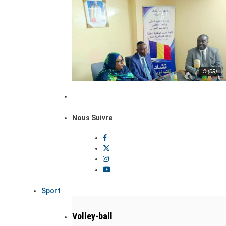
© (DR)
Nous Suivre
Sport
Volley-ball