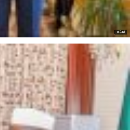
© (DR)