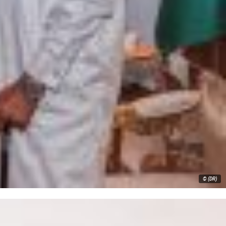
© (DR)