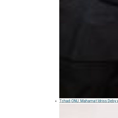
Tchad-ONU: Mahamat Idriss Deby é