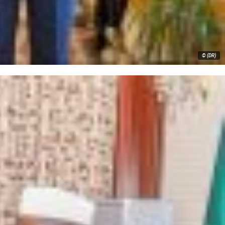
© (DR)