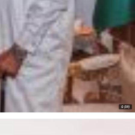
© (DR)