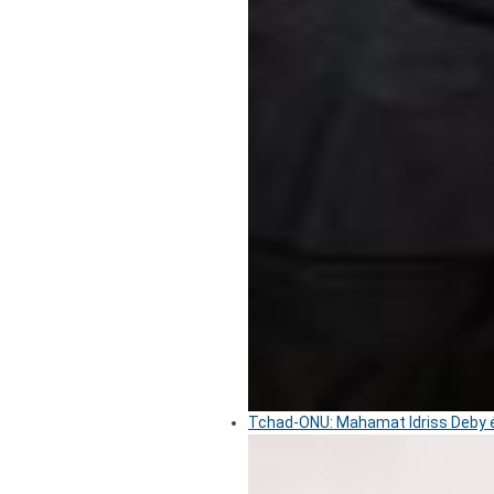
Tchad-ONU: Mahamat Idriss Deby é