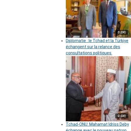
© (DR)
Diplomatie : le Tchad et la Türkiye
échangent sur la relance des
consultations politiques
© (DR)
Tchad-ONU: Mahamat Idriss Deby
échange avec le nouveau patron