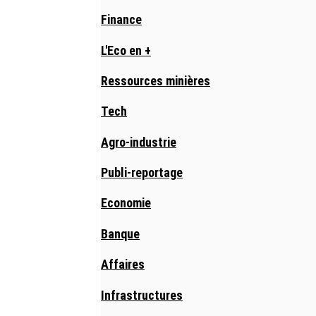
Finance
L'Eco en +
Ressources minières
Tech
Agro-industrie
Publi-reportage
Economie
Banque
Affaires
Infrastructures