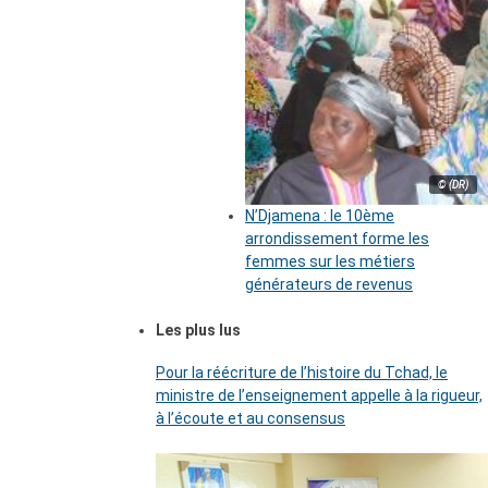
© (DR)
N’Djamena : le 10ème
arrondissement forme les
femmes sur les métiers
générateurs de revenus
Les plus lus
Pour la réécriture de l’histoire du Tchad, le
ministre de l’enseignement appelle à la rigueur,
à l’écoute et au consensus