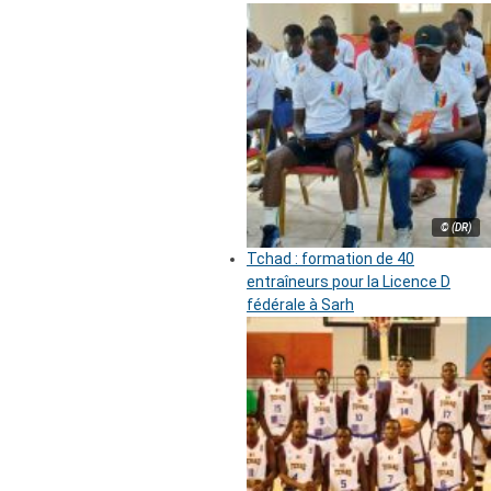
© (DR)
Tchad : formation de 40
entraîneurs pour la Licence D
fédérale à Sarh