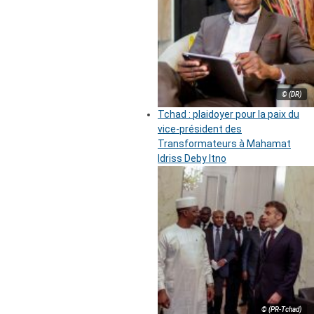
© (DR)
Tchad : plaidoyer pour la paix du
vice-président des
Transformateurs à Mahamat
Idriss Deby Itno
© (PR-Tchad)