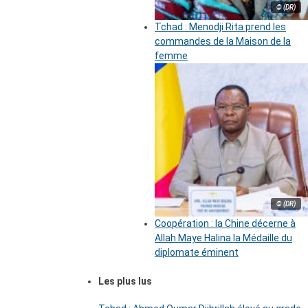
© (DR)
Tchad : Menodji Rita prend les
commandes de la Maison de la
femme
© (DR)
Coopération : la Chine décerne à
Allah Maye Halina la Médaille du
diplomate éminent
Les plus lus