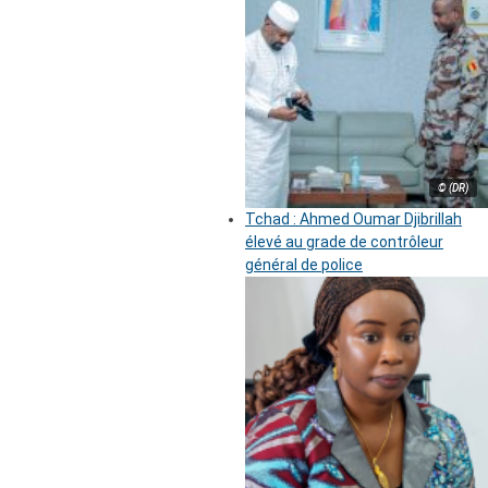
© (DR)
Tchad : Ahmed Oumar Djibrillah
élevé au grade de contrôleur
général de police