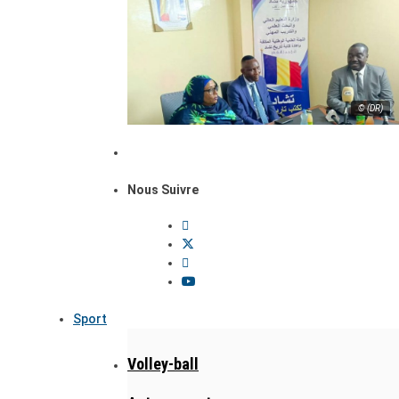
© (DR)
Nous Suivre
Sport
Volley-ball