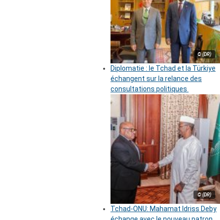
© (DR)
Diplomatie : le Tchad et la Türkiye
échangent sur la relance des
consultations politiques
© (DR)
Tchad-ONU: Mahamat Idriss Deby
échange avec le nouveau patron