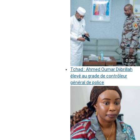
© (DR)
Tchad : Ahmed Oumar Djibrillah
élevé au grade de contrôleur
général de police