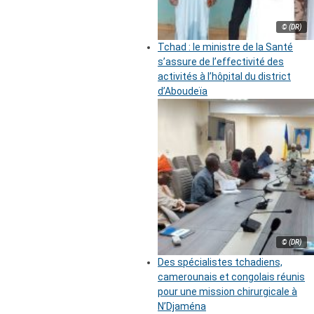
© (DR)
Tchad : le ministre de la Santé
s’assure de l’effectivité des
activités à l’hôpital du district
d’Aboudeïa
© (DR)
Des spécialistes tchadiens,
camerounais et congolais réunis
pour une mission chirurgicale à
N’Djaména