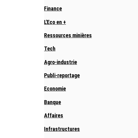
Finance
L'Eco en +
Ressources minières
Tech
Agro-industrie
Publi-reportage
Economie
Banque
Affaires
Infrastructures