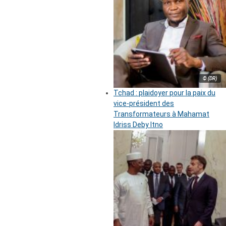
© (DR)
Tchad : plaidoyer pour la paix du
vice-président des
Transformateurs à Mahamat
Idriss Deby Itno