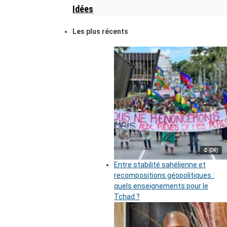
Idées
Les plus récents
© (DR)
Entre stabilité sahélienne et
recompositions géopolitiques :
quels enseignements pour le
Tchad ?