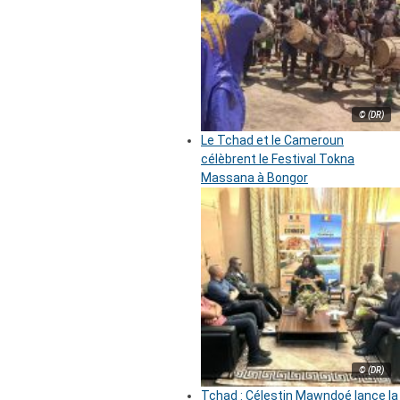
© (DR)
Le Tchad et le Cameroun
célèbrent le Festival Tokna
Massana à Bongor
© (DR)
Tchad : Célestin Mawndoé lance la