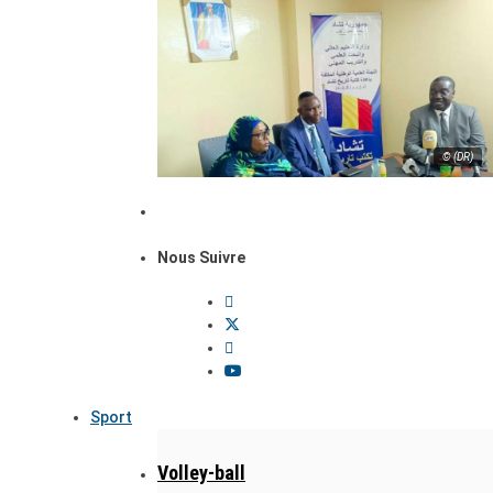
© (DR)
Nous Suivre
Sport
Volley-ball