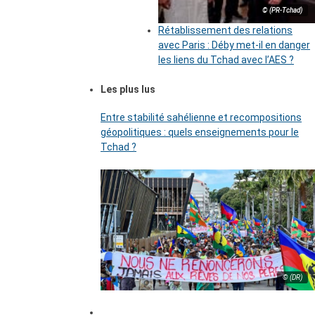
© (PR-Tchad)
Rétablissement des relations
avec Paris : Déby met-il en danger
les liens du Tchad avec l’AES ?
Les plus lus
Entre stabilité sahélienne et recompositions
géopolitiques : quels enseignements pour le
Tchad ?
© (DR)