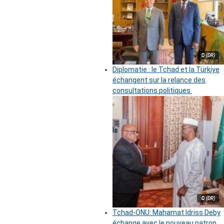
© (DR)
Diplomatie : le Tchad et la Türkiye
échangent sur la relance des
consultations politiques
© (DR)
Tchad-ONU: Mahamat Idriss Deby
échange avec le nouveau patron