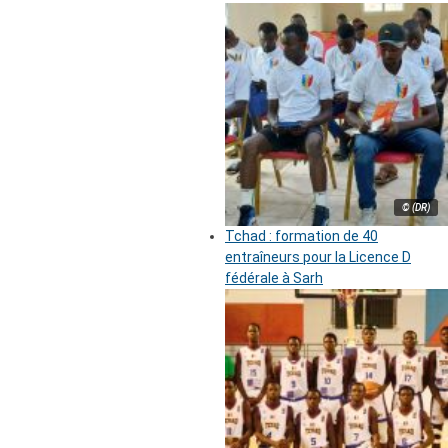
© (DR)
Tchad : formation de 40
entraîneurs pour la Licence D
fédérale à Sarh