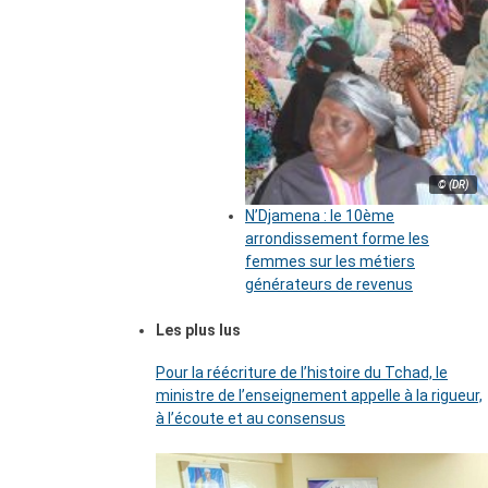
© (DR)
N’Djamena : le 10ème
arrondissement forme les
femmes sur les métiers
générateurs de revenus
Les plus lus
Pour la réécriture de l’histoire du Tchad, le
ministre de l’enseignement appelle à la rigueur,
à l’écoute et au consensus