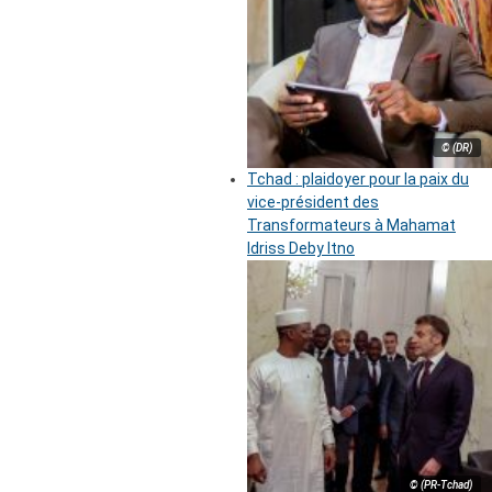
© (DR)
Tchad : plaidoyer pour la paix du
vice-président des
Transformateurs à Mahamat
Idriss Deby Itno
© (PR-Tchad)