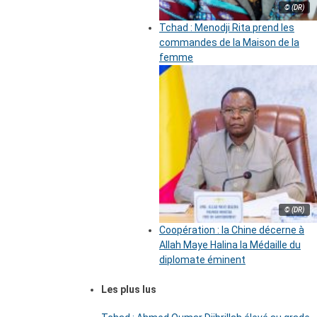
© (DR)
Tchad : Menodji Rita prend les
commandes de la Maison de la
femme
© (DR)
Coopération : la Chine décerne à
Allah Maye Halina la Médaille du
diplomate éminent
Les plus lus