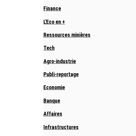
Finance
L'Eco en +
Ressources minières
Tech
Agro-industrie
Publi-reportage
Economie
Banque
Affaires
Infrastructures