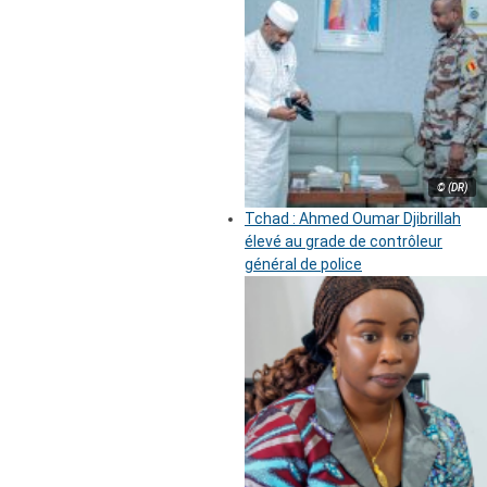
© (DR)
Tchad : Ahmed Oumar Djibrillah
élevé au grade de contrôleur
général de police