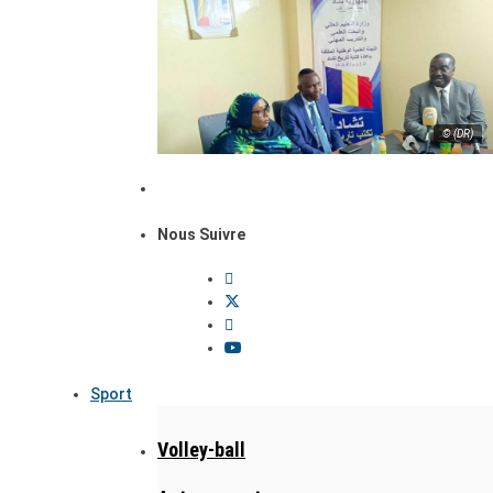
© (DR)
Nous Suivre
Sport
Volley-ball