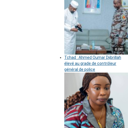
© (DR)
Tchad : Ahmed Oumar Djibrillah
élevé au grade de contrôleur
général de police