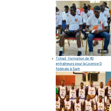
© (DR)
Tchad : formation de 40
entraîneurs pour la Licence D
fédérale à Sarh