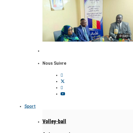
© (DR)
Nous Suivre
Sport
Volley-ball