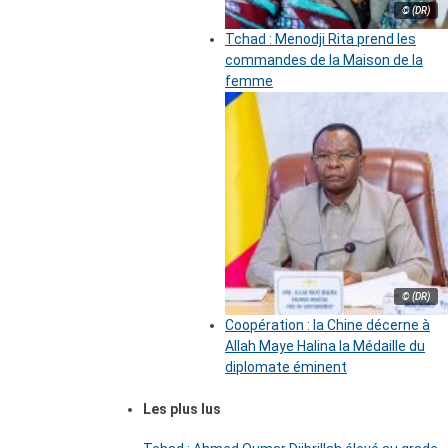
© (DR)
Tchad : Menodji Rita prend les
commandes de la Maison de la
femme
© (DR)
Coopération : la Chine décerne à
Allah Maye Halina la Médaille du
diplomate éminent
Les plus lus