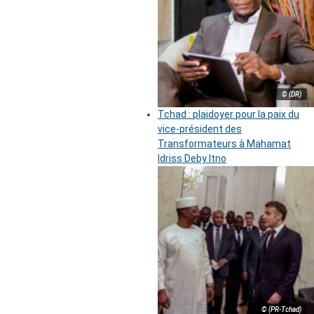
© (DR)
Tchad : plaidoyer pour la paix du
vice-président des
Transformateurs à Mahamat
Idriss Deby Itno
© (PR-Tchad)