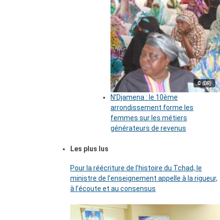
© (DR)
N’Djamena : le 10ème
arrondissement forme les
femmes sur les métiers
générateurs de revenus
Les plus lus
Pour la réécriture de l’histoire du Tchad, le
ministre de l’enseignement appelle à la rigueur,
à l’écoute et au consensus