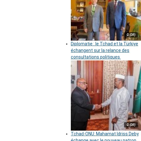
© (DR)
Diplomatie : le Tchad et la Türkiye
échangent sur la relance des
consultations politiques
© (DR)
Tchad-ONU: Mahamat Idriss Deby
échange avec le nouveau patron