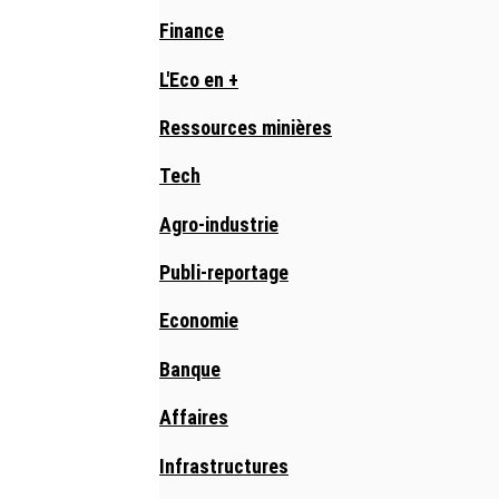
Finance
L'Eco en +
Ressources minières
Tech
Agro-industrie
Publi-reportage
Economie
Banque
Affaires
Infrastructures