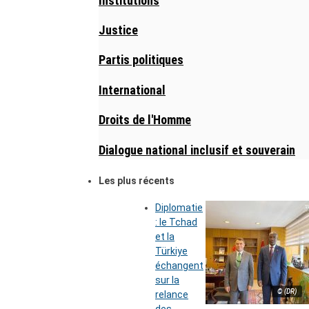
Institutions
Justice
Partis politiques
International
Droits de l'Homme
Dialogue national inclusif et souverain
Les plus récents
Diplomatie
: le Tchad
et la
Türkiye
échangent
sur la
© (DR)
relance