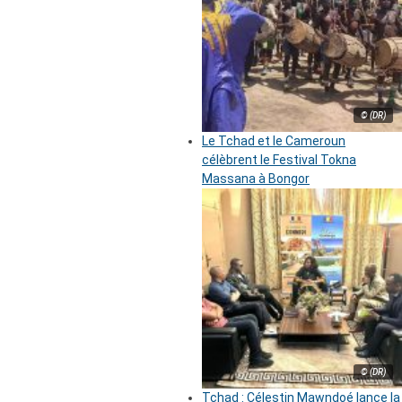
© (DR)
Le Tchad et le Cameroun
célèbrent le Festival Tokna
Massana à Bongor
© (DR)
Tchad : Célestin Mawndoé lance la