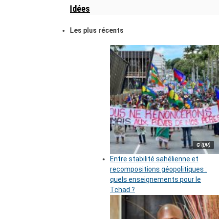
Idées
Les plus récents
© (DR)
Entre stabilité sahélienne et
recompositions géopolitiques :
quels enseignements pour le
Tchad ?