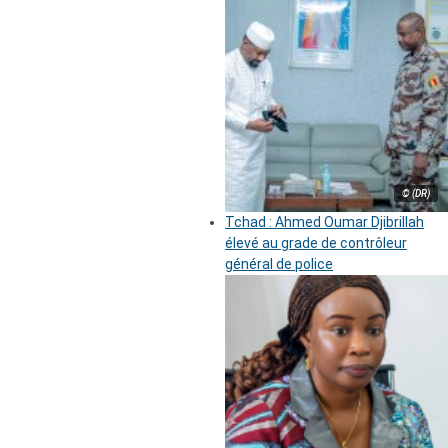
© (DR)
Tchad : Ahmed Oumar Djibrillah
élevé au grade de contrôleur
général de police