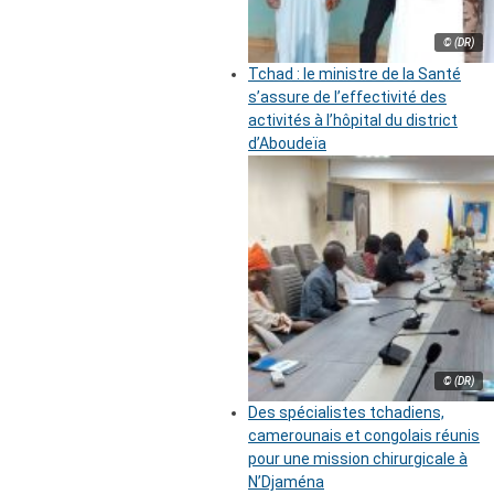
© (DR)
Tchad : le ministre de la Santé
s’assure de l’effectivité des
activités à l’hôpital du district
d’Aboudeïa
© (DR)
Des spécialistes tchadiens,
camerounais et congolais réunis
pour une mission chirurgicale à
N’Djaména