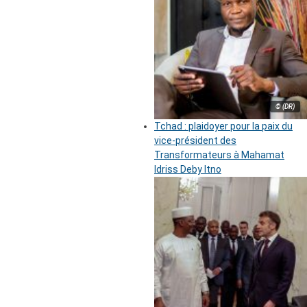
© (DR)
Tchad : plaidoyer pour la paix du
vice-président des
Transformateurs à Mahamat
Idriss Deby Itno