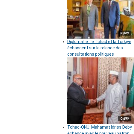
© (DR)
Diplomatie : le Tchad et la Türkiye
échangent sur la relance des
consultations politiques
© (DR)
Tchad-ONU: Mahamat Idriss Deby
échange avec le nouveau patron