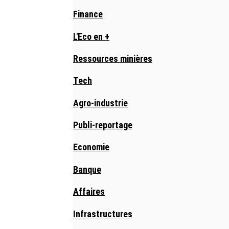
Finance
L'Eco en +
Ressources minières
Tech
Agro-industrie
Publi-reportage
Economie
Banque
Affaires
Infrastructures