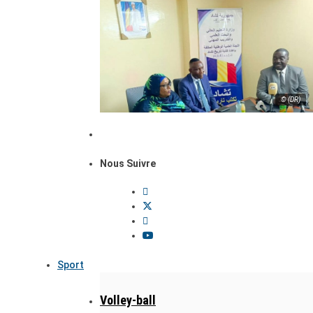
© (DR)
Nous Suivre
Sport
Volley-ball