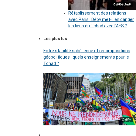
© (PR-Tchad)
Rétablissement des relations
avec Paris : Déby met-il en danger
les liens du Tchad avec l’AES ?
Les plus lus
Entre stabilité sahélienne et recompositions
géopolitiques : quels enseignements pour le
Tchad ?
© (DR)