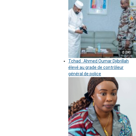
© (DR)
Tchad : Ahmed Oumar Djibrillah
élevé au grade de contrôleur
général de police