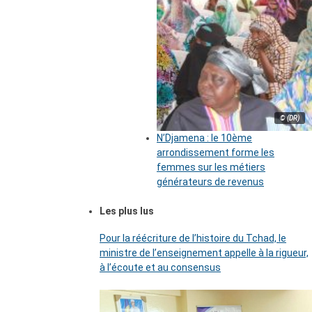
© (DR)
N’Djamena : le 10ème
arrondissement forme les
femmes sur les métiers
générateurs de revenus
Les plus lus
Pour la réécriture de l’histoire du Tchad, le
ministre de l’enseignement appelle à la rigueur,
à l’écoute et au consensus