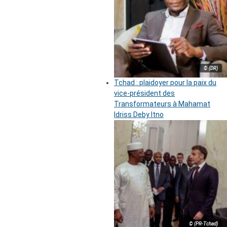
© (DR)
Tchad : plaidoyer pour la paix du
vice-président des
Transformateurs à Mahamat
Idriss Deby Itno
© (PR-Tchad)