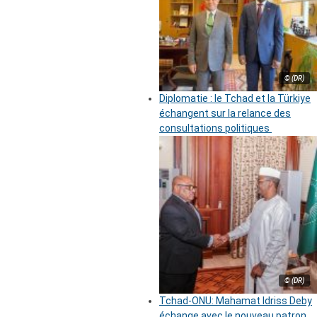
© (DR)
Diplomatie : le Tchad et la Türkiye
échangent sur la relance des
consultations politiques
© (DR)
Tchad-ONU: Mahamat Idriss Deby
échange avec le nouveau patron