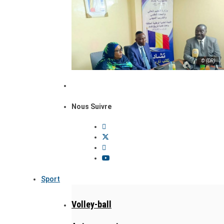
© (DR)
Nous Suivre
Sport
Volley-ball