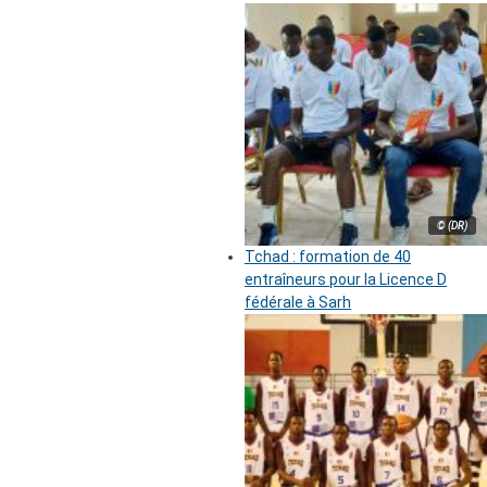
© (DR)
Tchad : formation de 40
entraîneurs pour la Licence D
fédérale à Sarh