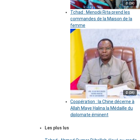
© (DR)
Tchad : Menodji Rita prend les
commandes de la Maison de la
femme
© (DR)
Coopération : la Chine décerne à
Allah Maye Halina la Médaille du
diplomate éminent
Les plus lus