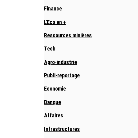
Finance
L'Eco en +
Ressources minières
Tech
Agro-industrie
Publi-reportage
Economie
Banque
Affaires
Infrastructures