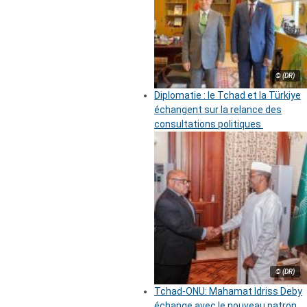
© (DR)
Diplomatie : le Tchad et la Türkiye
échangent sur la relance des
consultations politiques
© (DR)
Tchad-ONU: Mahamat Idriss Deby
échange avec le nouveau patron