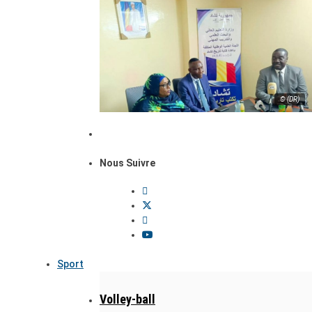
© (DR)
Nous Suivre
Sport
Volley-ball