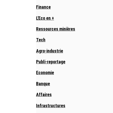
Finance
L'Eco en +
Ressources minières
Tech
Agro-industrie
Publi-reportage
Economie
Banque
Affaires
Infrastructures