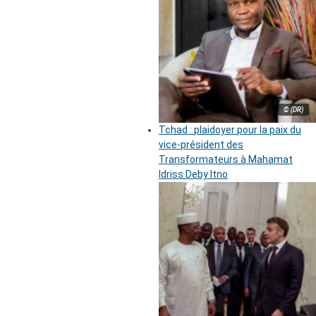
© (DR)
Tchad : plaidoyer pour la paix du
vice-président des
Transformateurs à Mahamat
Idriss Deby Itno