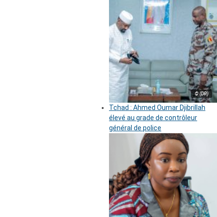
© (DR)
Tchad : Ahmed Oumar Djibrillah
élevé au grade de contrôleur
général de police