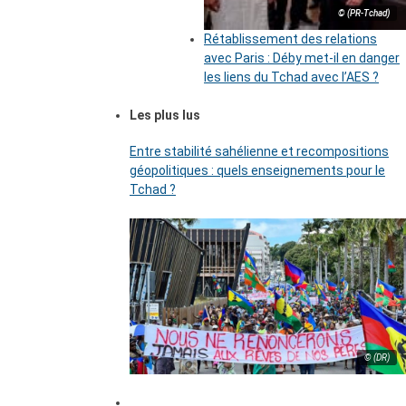
© (PR-Tchad)
Rétablissement des relations
avec Paris : Déby met-il en danger
les liens du Tchad avec l’AES ?
Les plus lus
Entre stabilité sahélienne et recompositions
géopolitiques : quels enseignements pour le
Tchad ?
© (DR)