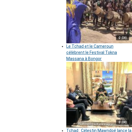
© (DR)
Le Tchad et le Cameroun
célèbrent le Festival Tokna
Massana à Bongor
© (DR)
Tchad : Célestin Mawndoé lance la