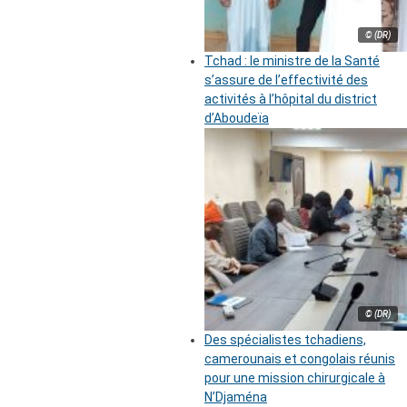
© (DR)
Tchad : le ministre de la Santé
s’assure de l’effectivité des
activités à l’hôpital du district
d’Aboudeïa
© (DR)
Des spécialistes tchadiens,
camerounais et congolais réunis
pour une mission chirurgicale à
N’Djaména