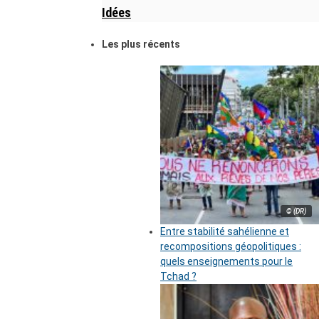
Idées
Les plus récents
© (DR)
Entre stabilité sahélienne et
recompositions géopolitiques :
quels enseignements pour le
Tchad ?