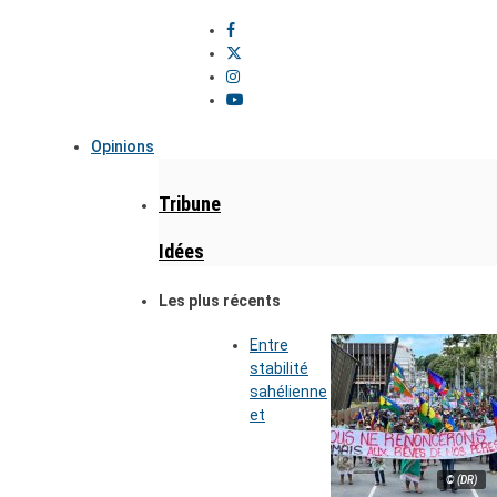
Opinions
Tribune
Idées
Les plus récents
Entre
stabilité
sahélienne
et
© (DR)