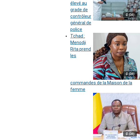
élevé au
grade de
© (DR)
contrôleur
général de
police
Tchad :
Menodji
Rita prend
les
© (DR)
commandes de la Maison de la
femme
© (DR)