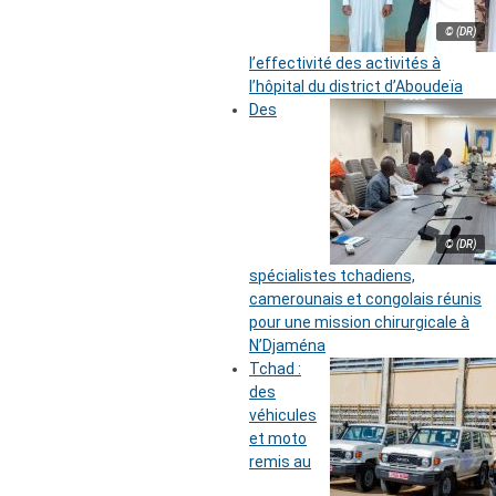
© (DR)
l’effectivité des activités à
l’hôpital du district d’Aboudeïa
Des
© (DR)
spécialistes tchadiens,
camerounais et congolais réunis
pour une mission chirurgicale à
N’Djaména
Tchad :
des
véhicules
et moto
remis au