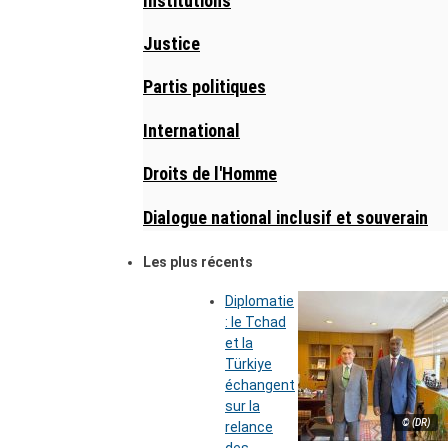
Institutions
Justice
Partis politiques
International
Droits de l'Homme
Dialogue national inclusif et souverain
Les plus récents
Diplomatie
: le Tchad
et la
Türkiye
échangent
sur la
© (DR)
relance