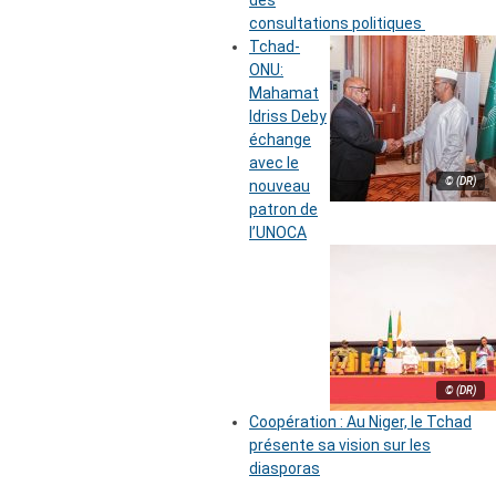
des
consultations politiques
Tchad-
ONU:
Mahamat
Idriss Deby
échange
avec le
© (DR)
nouveau
patron de
l’UNOCA
© (DR)
Coopération : Au Niger, le Tchad
présente sa vision sur les
diasporas