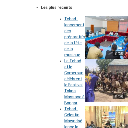
Les plus récents
Tchad :
lancement
des
préparatifs
de la fête
de la
© (DR)
musique
Le Tchad
et le
Cameroun
célèbrent
le Festival
Tokna
Massana à
© (DR)
Bongor
Tchad :
Célestin
Mawndoé
lance la