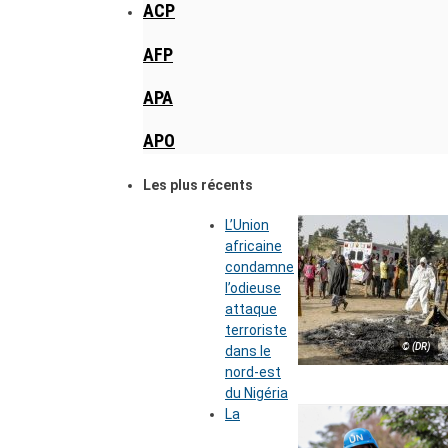
ACP
AFP
APA
APO
Les plus récents
L’Union
africaine
condamne
l’odieuse
attaque
terroriste
© (DR)
dans le
nord-est
du Nigéria
La