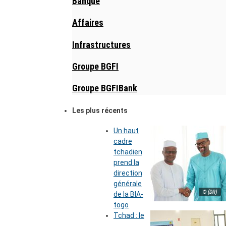
Banque
Affaires
Infrastructures
Groupe BGFI
Groupe BGFIBank
Les plus récents
Un haut
cadre
tchadien
prend la
direction
générale
© (DR)
de la BIA-
togo
Tchad : le