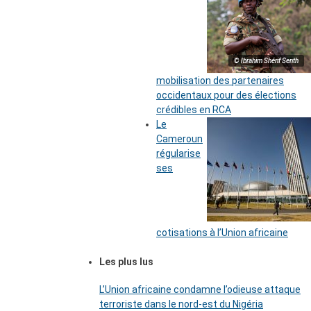
© Ibrahim Shérif Senth
mobilisation des partenaires
occidentaux pour des élections
crédibles en RCA
Le
Cameroun
régularise
ses
cotisations à l’Union africaine
Les plus lus
L’Union africaine condamne l’odieuse attaque
terroriste dans le nord-est du Nigéria