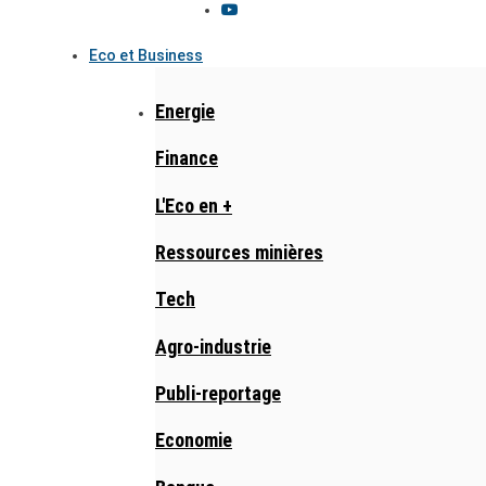
Eco et Business
Energie
Finance
L'Eco en +
Ressources minières
Tech
Agro-industrie
Publi-reportage
Economie