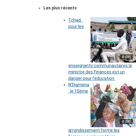
Les plus récents
Tchad :
pour les
© (DR)
enseignants communautaires le
ministre des Finances est un
danger pour l’éducation.
N’Djamena
: le 10ème
© (DR)
arrondissement forme les