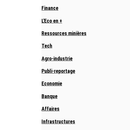
Finance
L'Eco en +
Ressources minières
Tech
Agro-industrie
Publi-reportage
Economie
Banque
Affaires
Infrastructures