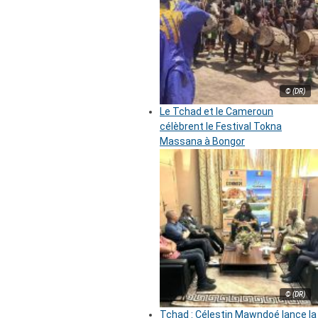
© (DR)
Le Tchad et le Cameroun
célèbrent le Festival Tokna
Massana à Bongor
© (DR)
Tchad : Célestin Mawndoé lance la