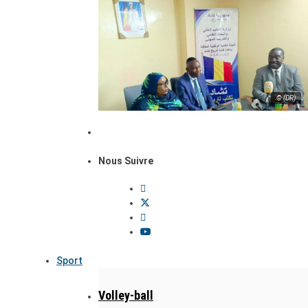
© (DR)
Nous Suivre
Sport
Volley-ball