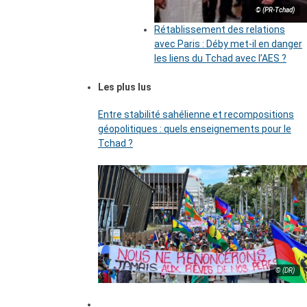
© (PR-Tchad)
Rétablissement des relations
avec Paris : Déby met-il en danger
les liens du Tchad avec l’AES ?
Les plus lus
Entre stabilité sahélienne et recompositions
géopolitiques : quels enseignements pour le
Tchad ?
© (DR)