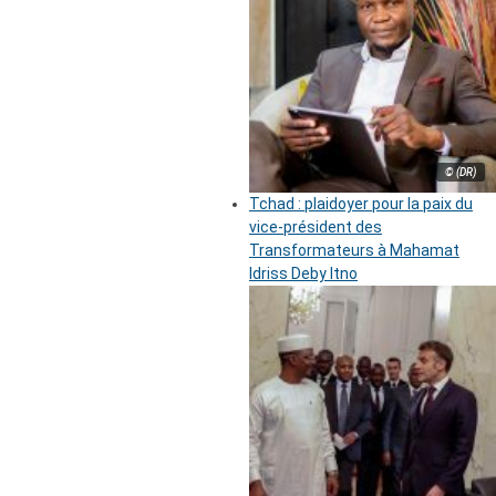
© (DR)
Tchad : plaidoyer pour la paix du
vice-président des
Transformateurs à Mahamat
Idriss Deby Itno