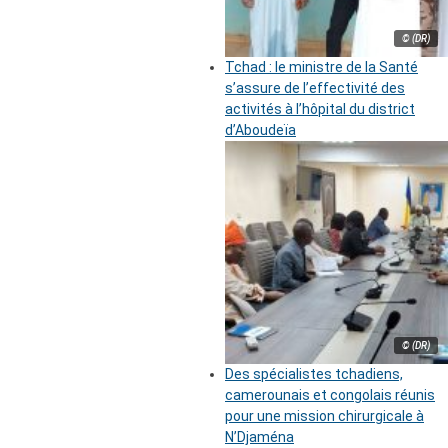
© (DR)
Tchad : le ministre de la Santé
s’assure de l’effectivité des
activités à l’hôpital du district
d’Aboudeïa
© (DR)
Des spécialistes tchadiens,
camerounais et congolais réunis
pour une mission chirurgicale à
N’Djaména