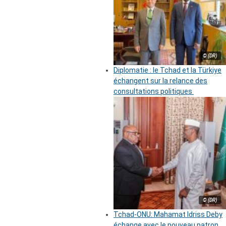
© (DR)
Diplomatie : le Tchad et la Türkiye
échangent sur la relance des
consultations politiques
© (DR)
Tchad-ONU: Mahamat Idriss Deby
échange avec le nouveau patron