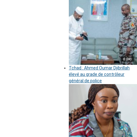
© (DR)
Tchad : Ahmed Oumar Djibrillah
élevé au grade de contrôleur
général de police