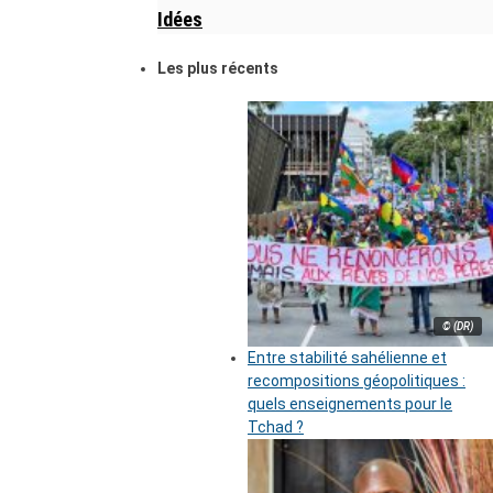
Idées
Les plus récents
© (DR)
Entre stabilité sahélienne et
recompositions géopolitiques :
quels enseignements pour le
Tchad ?