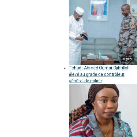
© (DR)
Tchad : Ahmed Oumar Djibrillah
élevé au grade de contrôleur
général de police