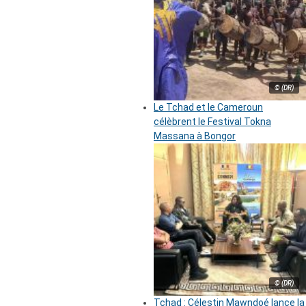
© (DR)
Le Tchad et le Cameroun
célèbrent le Festival Tokna
Massana à Bongor
© (DR)
Tchad : Célestin Mawndoé lance la