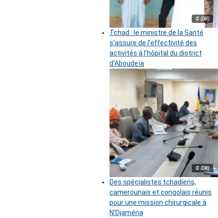
© (DR)
Tchad : le ministre de la Santé
s’assure de l’effectivité des
activités à l’hôpital du district
d’Aboudeïa
© (DR)
Des spécialistes tchadiens,
camerounais et congolais réunis
pour une mission chirurgicale à
N’Djaména