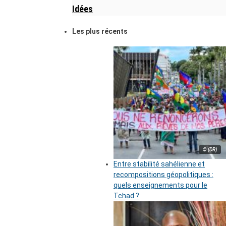
Idées
Les plus récents
© (DR)
Entre stabilité sahélienne et
recompositions géopolitiques :
quels enseignements pour le
Tchad ?