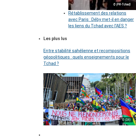
© (PR-Tchad)
Rétablissement des relations
avec Paris : Déby met-il en danger
les liens du Tchad avec l’AES ?
Les plus lus
Entre stabilité sahélienne et recompositions
géopolitiques : quels enseignements pour le
Tchad ?
© (DR)