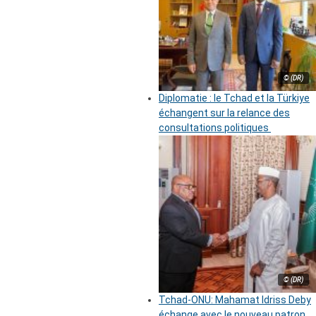
© (DR)
Diplomatie : le Tchad et la Türkiye
échangent sur la relance des
consultations politiques
© (DR)
Tchad-ONU: Mahamat Idriss Deby
échange avec le nouveau patron