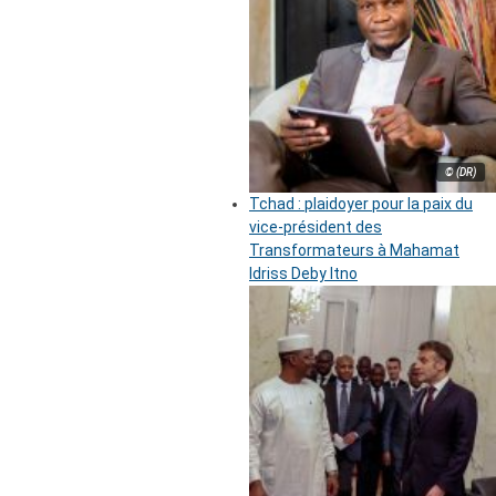
© (DR)
Tchad : plaidoyer pour la paix du
vice-président des
Transformateurs à Mahamat
Idriss Deby Itno