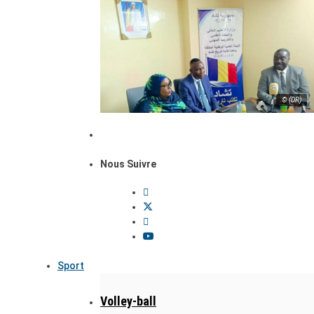
© (DR)
Nous Suivre
Sport
Volley-ball