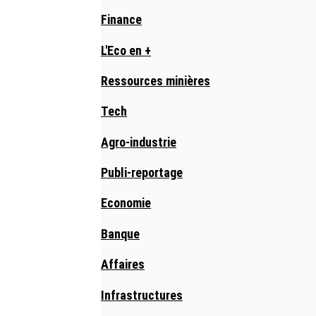
Finance
L'Eco en +
Ressources minières
Tech
Agro-industrie
Publi-reportage
Economie
Banque
Affaires
Infrastructures