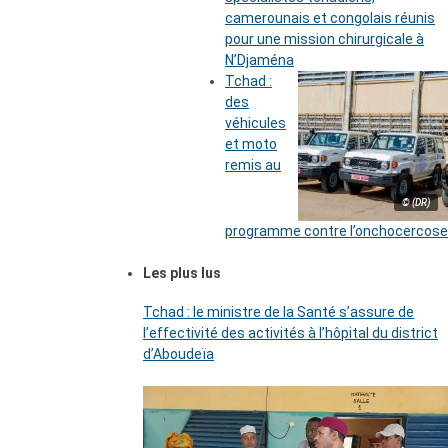
camerounais et congolais réunis
pour une mission chirurgicale à
N’Djaména
Tchad :
des
véhicules
et moto
remis au
© (DR)
programme contre l’onchocercose
Les plus lus
Tchad : le ministre de la Santé s’assure de
l’effectivité des activités à l’hôpital du district
d’Aboudeïa