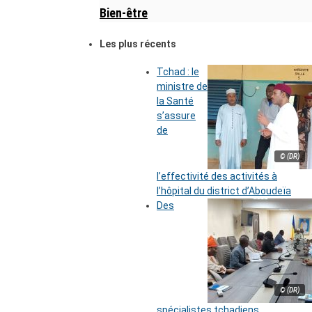
Bien-être
Les plus récents
Tchad : le
ministre de
la Santé
s’assure
de
© (DR)
l’effectivité des activités à
l’hôpital du district d’Aboudeïa
Des
© (DR)
spécialistes tchadiens,