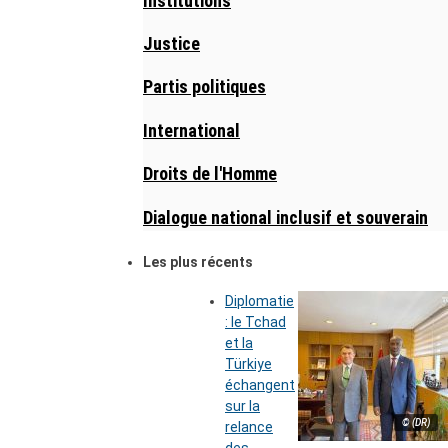
Institutions
Justice
Partis politiques
International
Droits de l'Homme
Dialogue national inclusif et souverain
Les plus récents
Diplomatie
: le Tchad
et la
Türkiye
échangent
sur la
© (DR)
relance