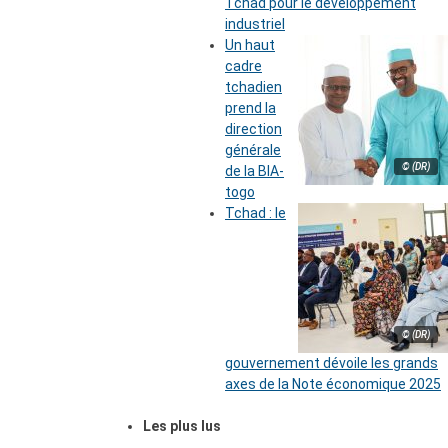
Tchad pour le développement
industriel
Un haut
cadre
tchadien
prend la
direction
générale
© (DR)
de la BIA-
togo
Tchad : le
© (DR)
gouvernement dévoile les grands
axes de la Note économique 2025
Les plus lus