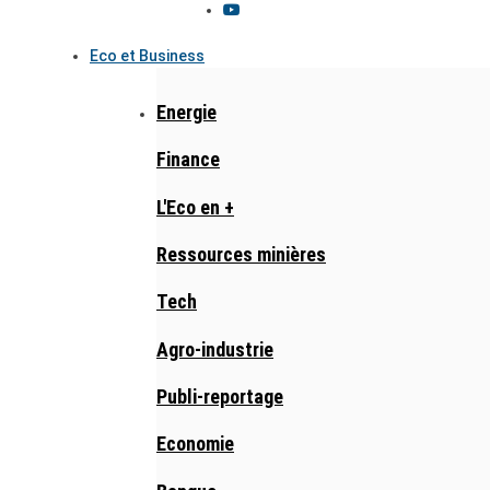
Eco et Business
Energie
Finance
L'Eco en +
Ressources minières
Tech
Agro-industrie
Publi-reportage
Economie