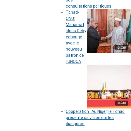
des
consultations politiques
Tchad-
ONU:
Mahamat
Idriss Deby
échange
avec le
© (DR)
nouveau
patron de
l’UNOCA
© (DR)
Coopération : Au Niger, le Tchad
présente sa vision sur les
diasporas