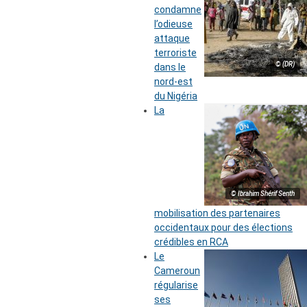
condamne
l’odieuse
attaque
terroriste
© (DR)
dans le
nord-est
du Nigéria
La
© Ibrahim Shérif Senth
mobilisation des partenaires
occidentaux pour des élections
crédibles en RCA
Le
Cameroun
régularise
ses