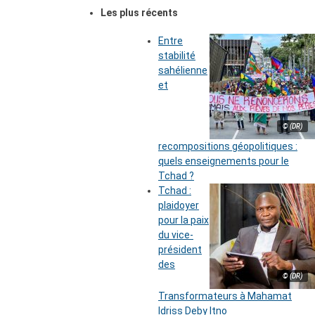
Les plus récents
Entre
stabilité
sahélienne
et
© (DR)
recompositions géopolitiques :
quels enseignements pour le
Tchad ?
Tchad :
plaidoyer
pour la paix
du vice-
président
des
© (DR)
Transformateurs à Mahamat
Idriss Deby Itno