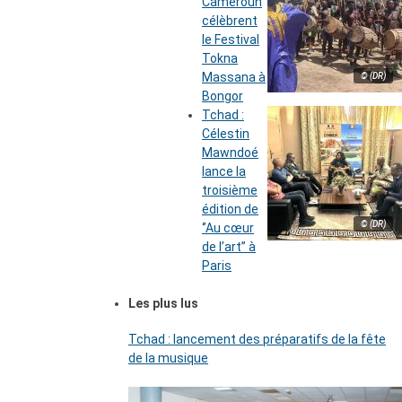
Cameroun
célèbrent
le Festival
Tokna
Massana à
© (DR)
Bongor
Tchad :
Célestin
Mawndoé
lance la
troisième
édition de
© (DR)
‘’Au cœur
de l’art’’ à
Paris
Les plus lus
Tchad : lancement des préparatifs de la fête
de la musique