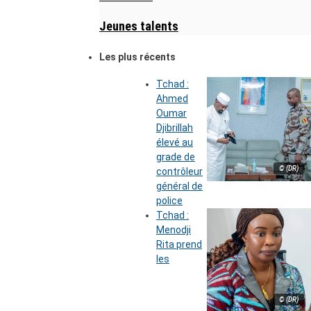
Jeunes talents
Les plus récents
Tchad :
Ahmed
Oumar
Djibrillah
élevé au
grade de
© (DR)
contrôleur
général de
police
Tchad :
Menodji
Rita prend
les
© (DR)