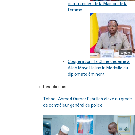
commandes de la Maison de la
femme
© (DR)
Coopération : la Chine décerne à
Allah Maye Halina la Médaille du
diplomate éminent
Les plus lus
Tchad : Ahmed Oumar Djibrillah élevé au grade
de contrôleur général de police