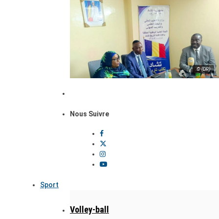
© (DR)
Nous Suivre
Sport
Volley-ball