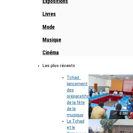
Expositions
Livres
Mode
Musique
Cinéma
Les plus récents
Tchad :
lancement
des
préparatifs
de la fête
de la
© (DR)
musique
Le Tchad
et le