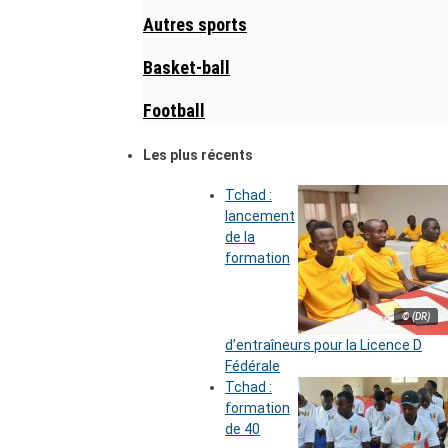
Autres sports
Basket-ball
Football
Les plus récents
Tchad :
lancement
de la
formation
© (DR)
d’entraîneurs pour la Licence D
Fédérale
Tchad :
formation
de 40