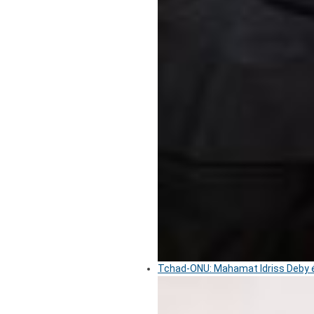
Tchad-ONU: Mahamat Idriss Deby é