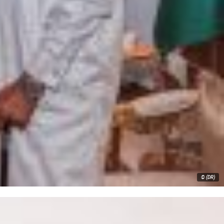
© (DR)