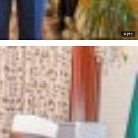
© (DR)