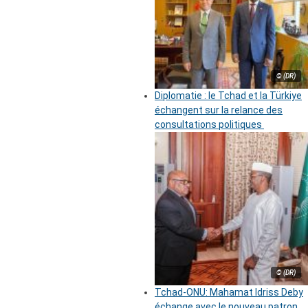
© (DR)
Diplomatie : le Tchad et la Türkiye
échangent sur la relance des
consultations politiques
© (DR)
Tchad-ONU: Mahamat Idriss Deby
échange avec le nouveau patron