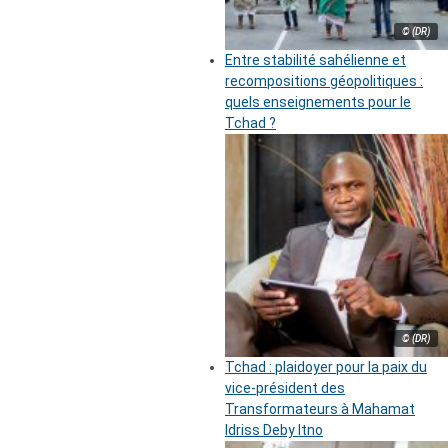
© (DR)
Entre stabilité sahélienne et
recompositions géopolitiques :
quels enseignements pour le
Tchad ?
© (DR)
Tchad : plaidoyer pour la paix du
vice-président des
Transformateurs à Mahamat
Idriss Deby Itno