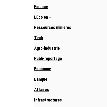
Finance
L'Eco en +
Ressources minières
Tech
Agro-industrie
Publi-reportage
Economie
Banque
Affaires
Infrastructures