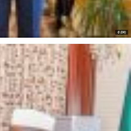
© (DR)