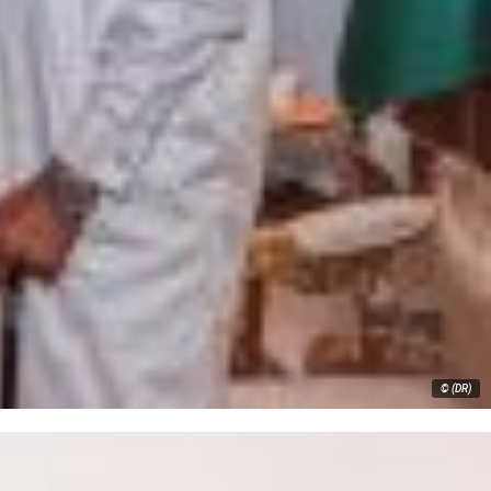
© (DR)