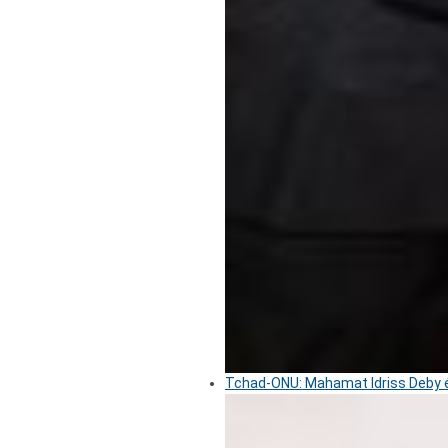
Tchad-ONU: Mahamat Idriss Deby é