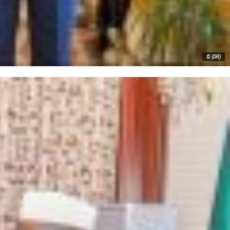
© (DR)