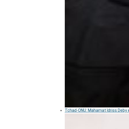
Tchad-ONU: Mahamat Idriss Deby é