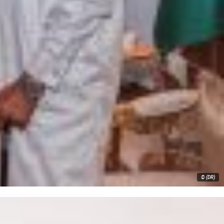
© (DR)