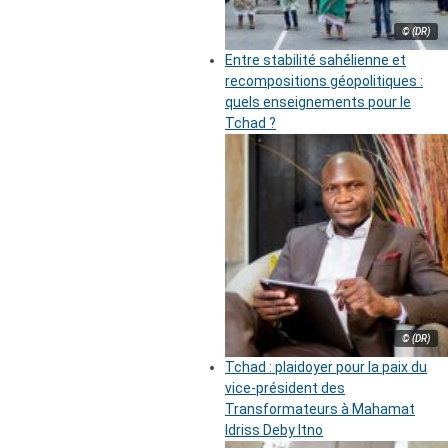
© (DR)
Entre stabilité sahélienne et
recompositions géopolitiques :
quels enseignements pour le
Tchad ?
© (DR)
Tchad : plaidoyer pour la paix du
vice-président des
Transformateurs à Mahamat
Idriss Deby Itno