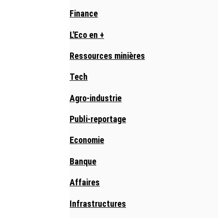
Finance
L'Eco en +
Ressources minières
Tech
Agro-industrie
Publi-reportage
Economie
Banque
Affaires
Infrastructures