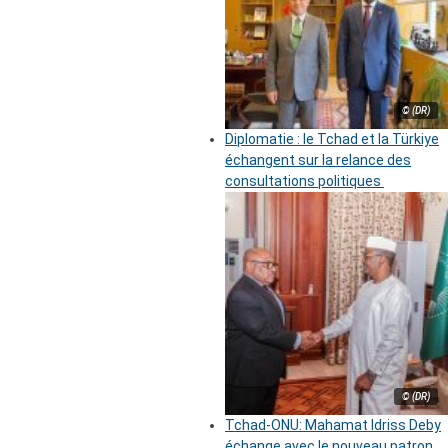
© (DR)
Diplomatie : le Tchad et la Türkiye
échangent sur la relance des
consultations politiques
© (DR)
Tchad-ONU: Mahamat Idriss Deby
échange avec le nouveau patron