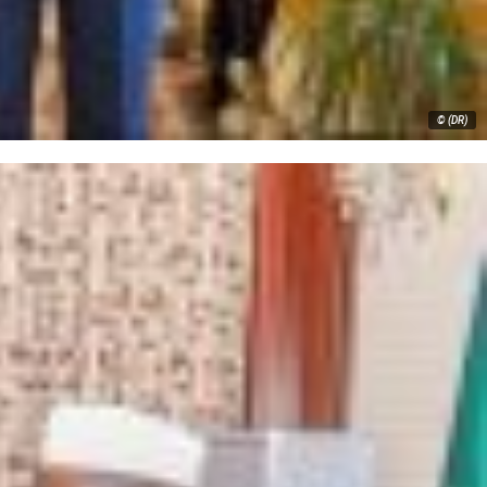
© (DR)