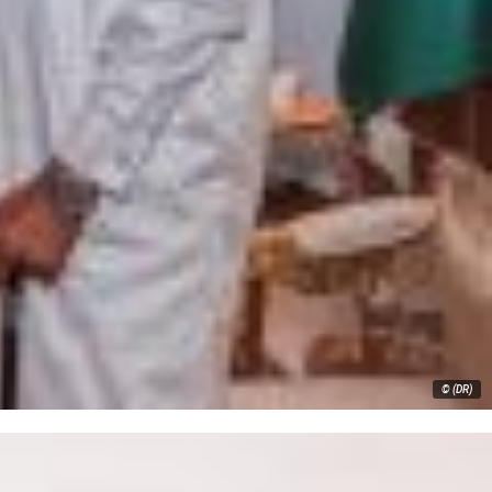
© (DR)