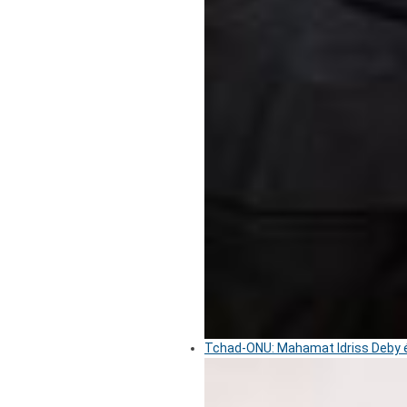
Tchad-ONU: Mahamat Idriss Deby é