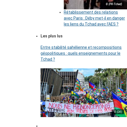
© (PR-Tchad)
Rétablissement des relations
avec Paris : Déby met-il en danger
les liens du Tchad avec l’AES ?
Les plus lus
Entre stabilité sahélienne et recompositions
géopolitiques : quels enseignements pour le
Tchad ?
© (DR)