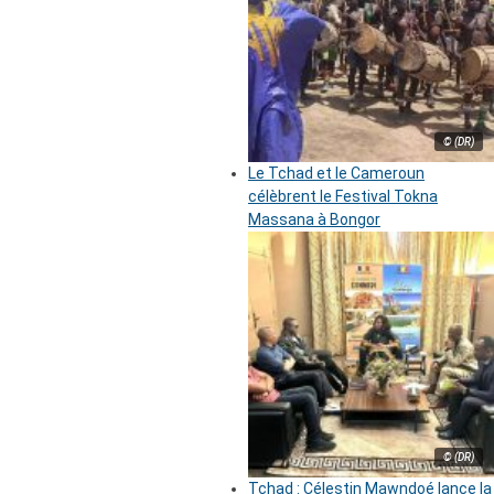
© (DR)
Le Tchad et le Cameroun
célèbrent le Festival Tokna
Massana à Bongor
© (DR)
Tchad : Célestin Mawndoé lance la