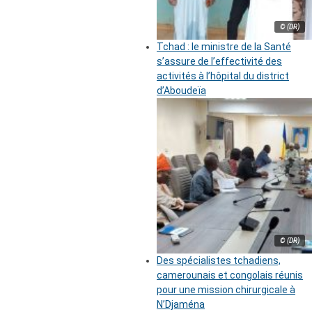
© (DR)
Tchad : le ministre de la Santé
s’assure de l’effectivité des
activités à l’hôpital du district
d’Aboudeïa
© (DR)
Des spécialistes tchadiens,
camerounais et congolais réunis
pour une mission chirurgicale à
N’Djaména