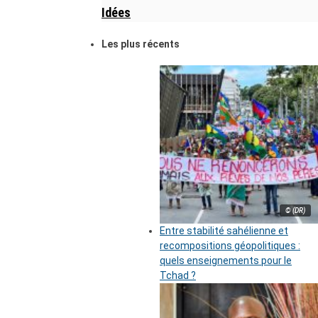
Idées
Les plus récents
© (DR)
Entre stabilité sahélienne et
recompositions géopolitiques :
quels enseignements pour le
Tchad ?