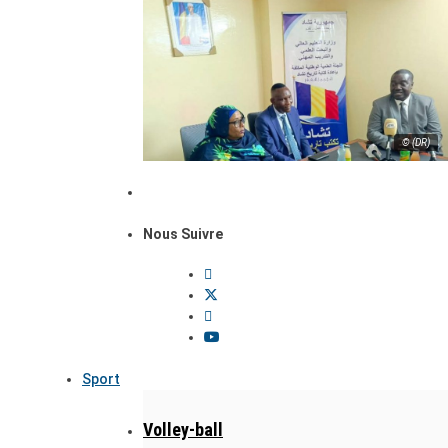
© (DR)
Nous Suivre
Sport
Volley-ball