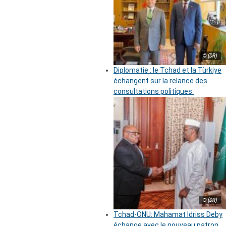
© (DR)
Diplomatie : le Tchad et la Türkiye
échangent sur la relance des
consultations politiques
© (DR)
Tchad-ONU: Mahamat Idriss Deby
échange avec le nouveau patron