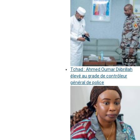
© (DR)
Tchad : Ahmed Oumar Djibrillah
élevé au grade de contrôleur
général de police