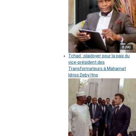
© (DR)
Tchad : plaidoyer pour la paix du
vice-président des
Transformateurs à Mahamat
Idriss Deby Itno