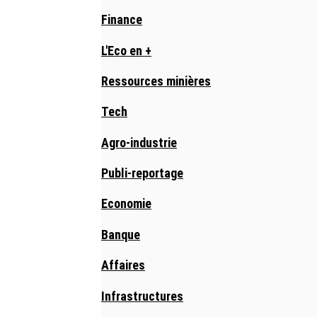
Finance
L'Eco en +
Ressources minières
Tech
Agro-industrie
Publi-reportage
Economie
Banque
Affaires
Infrastructures