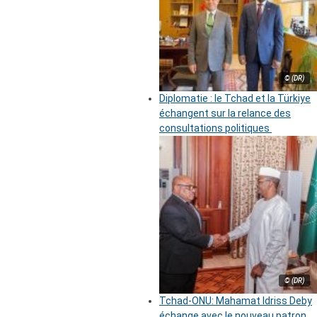
© (DR)
Diplomatie : le Tchad et la Türkiye
échangent sur la relance des
consultations politiques
© (DR)
Tchad-ONU: Mahamat Idriss Deby
échange avec le nouveau patron