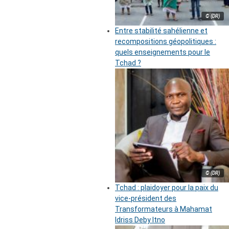
© (DR)
Entre stabilité sahélienne et
recompositions géopolitiques :
quels enseignements pour le
Tchad ?
© (DR)
Tchad : plaidoyer pour la paix du
vice-président des
Transformateurs à Mahamat
Idriss Deby Itno