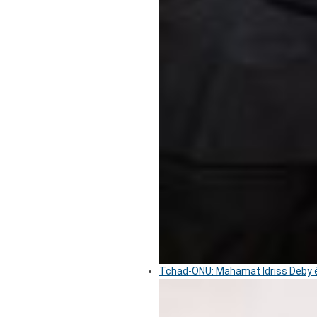
Tchad-ONU: Mahamat Idriss Deby é