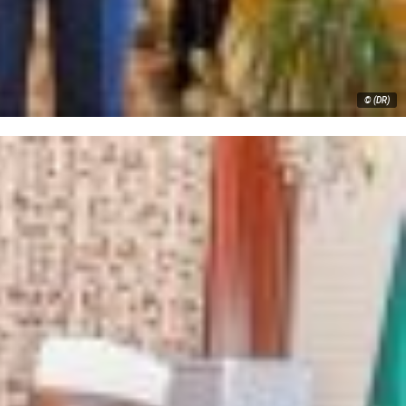
© (DR)