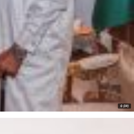
© (DR)