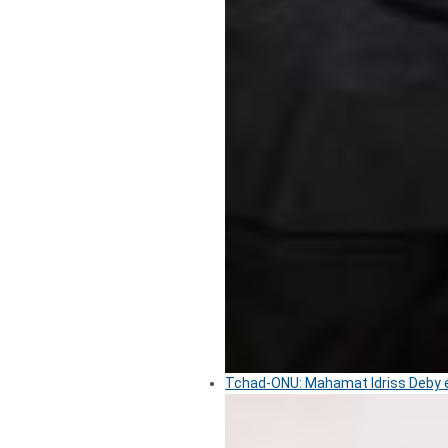
Tchad-ONU: Mahamat Idriss Deby é