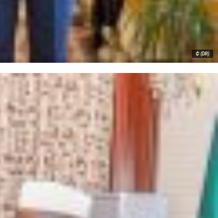
© (DR)