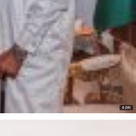
© (DR)