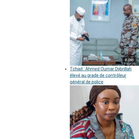
© (DR)
Tchad : Ahmed Oumar Djibrillah
élevé au grade de contrôleur
général de police