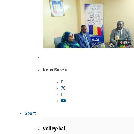
© (DR)
Nous Suivre
Sport
Volley-ball