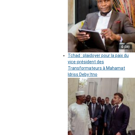
© (DR)
Tchad : plaidoyer pour la paix du
vice-président des
Transformateurs à Mahamat
Idriss Deby Itno