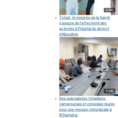
© (DR)
Tchad : le ministre de la Santé
s’assure de l’effectivité des
activités à l’hôpital du district
d’Aboudeïa
© (DR)
Des spécialistes tchadiens,
camerounais et congolais réunis
pour une mission chirurgicale à
N’Djaména