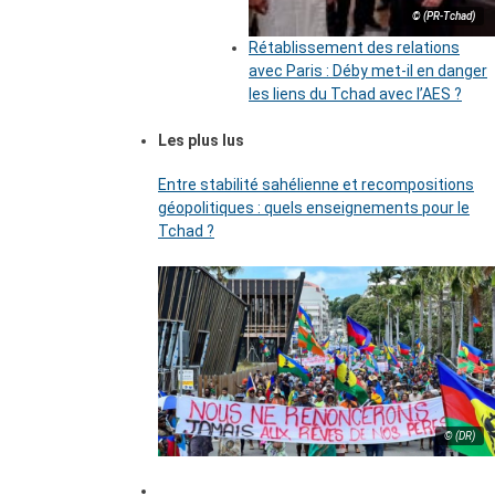
© (PR-Tchad)
Rétablissement des relations
avec Paris : Déby met-il en danger
les liens du Tchad avec l’AES ?
Les plus lus
Entre stabilité sahélienne et recompositions
géopolitiques : quels enseignements pour le
Tchad ?
© (DR)