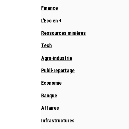
Finance
L'Eco en +
Ressources minières
Tech
Agro-industrie
Publi-reportage
Economie
Banque
Affaires
Infrastructures