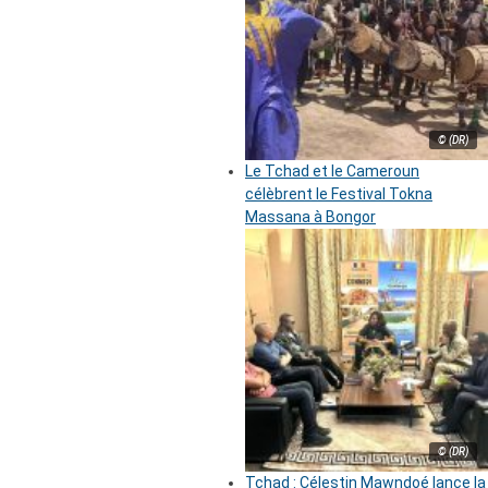
© (DR)
Le Tchad et le Cameroun
célèbrent le Festival Tokna
Massana à Bongor
© (DR)
Tchad : Célestin Mawndoé lance la