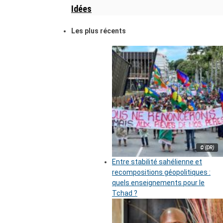
Idées
Les plus récents
© (DR)
Entre stabilité sahélienne et
recompositions géopolitiques :
quels enseignements pour le
Tchad ?