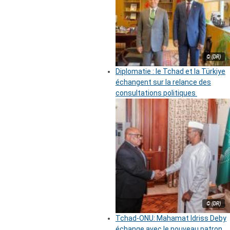
© (DR)
Diplomatie : le Tchad et la Türkiye
échangent sur la relance des
consultations politiques
© (DR)
Tchad-ONU: Mahamat Idriss Deby
échange avec le nouveau patron