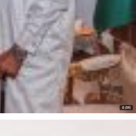
© (DR)