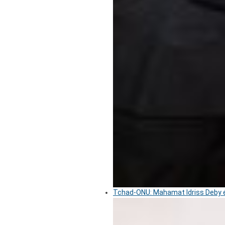
Tchad-ONU: Mahamat Idriss Deby é