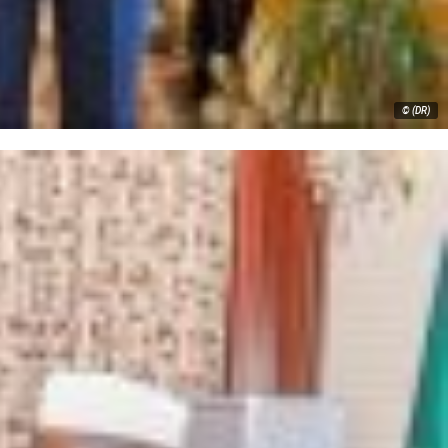
© (DR)