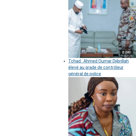
© (DR)
Tchad : Ahmed Oumar Djibrillah
élevé au grade de contrôleur
général de police