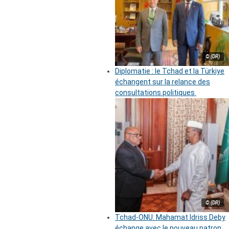
© (DR)
Diplomatie : le Tchad et la Türkiye
échangent sur la relance des
consultations politiques
© (DR)
Tchad-ONU: Mahamat Idriss Deby
échange avec le nouveau patron