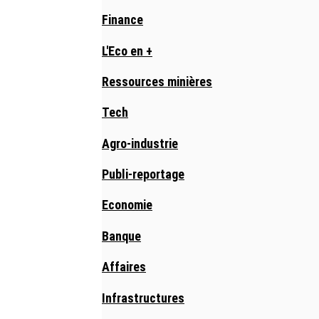
Finance
L'Eco en +
Ressources minières
Tech
Agro-industrie
Publi-reportage
Economie
Banque
Affaires
Infrastructures