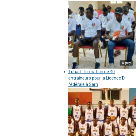
© (DR)
Tchad : formation de 40
entraîneurs pour la Licence D
fédérale à Sarh