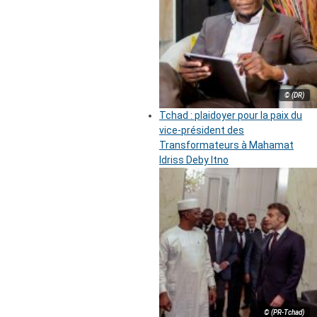
© (DR)
Tchad : plaidoyer pour la paix du
vice-président des
Transformateurs à Mahamat
Idriss Deby Itno
© (PR-Tchad)