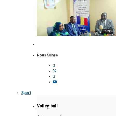
© (DR)
Nous Suivre
Sport
Volley-ball