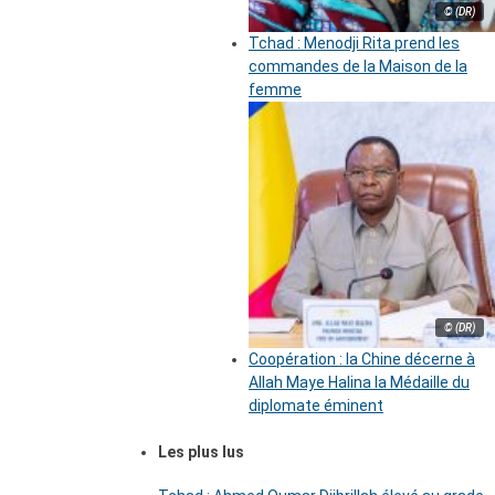
© (DR)
Tchad : Menodji Rita prend les
commandes de la Maison de la
femme
© (DR)
Coopération : la Chine décerne à
Allah Maye Halina la Médaille du
diplomate éminent
Les plus lus