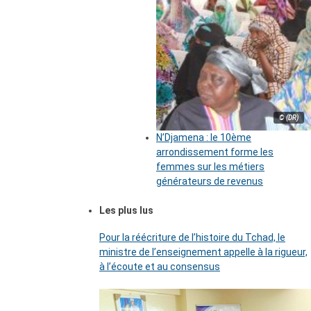
© (DR)
N’Djamena : le 10ème
arrondissement forme les
femmes sur les métiers
générateurs de revenus
Les plus lus
Pour la réécriture de l’histoire du Tchad, le
ministre de l’enseignement appelle à la rigueur,
à l’écoute et au consensus