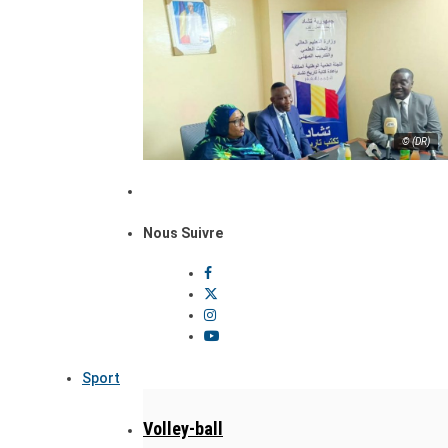
© (DR)
Nous Suivre
Sport
Volley-ball