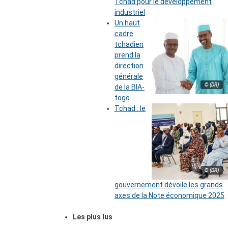
Tchad pour le développement
industriel
Un haut
cadre
tchadien
prend la
direction
générale
© (DR)
de la BIA-
togo
Tchad : le
© (DR)
gouvernement dévoile les grands
axes de la Note économique 2025
Les plus lus