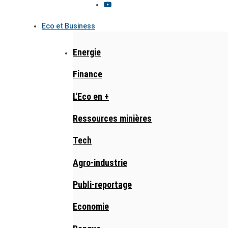
Eco et Business
Energie
Finance
L'Eco en +
Ressources minières
Tech
Agro-industrie
Publi-reportage
Economie