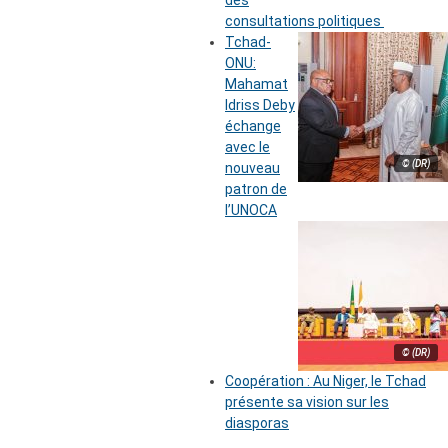
des
consultations politiques
Tchad-
ONU:
Mahamat
Idriss Deby
échange
avec le
© (DR)
nouveau
patron de
l’UNOCA
© (DR)
Coopération : Au Niger, le Tchad
présente sa vision sur les
diasporas