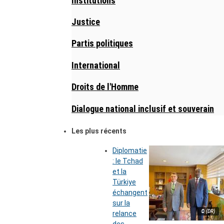
Institutions
Justice
Partis politiques
International
Droits de l'Homme
Dialogue national inclusif et souverain
Les plus récents
Diplomatie
: le Tchad
et la
Türkiye
échangent
sur la
© (DR)
relance