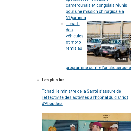
camerounais et congolais réunis
pour une mission chirurgicale à
N’Djaména
Tchad :
des
véhicules
et moto
remis au
© (DR)
programme contre l’onchocercose
Les plus lus
Tchad : le ministre de la Santé s’assure de
l’effectivité des activités à l’hôpital du district
d’Aboudeïa