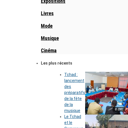
Expositions
Livres
Mode
Musique
Cinéma
Les plus récents
Tchad :
lancement
des
préparatifs
de la fête
de la
© (DR)
musique
Le Tchad
et le