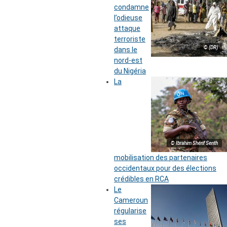
condamne
l’odieuse
attaque
terroriste
© (DR)
dans le
nord-est
du Nigéria
La
© Ibrahim Shérif Senth
mobilisation des partenaires
occidentaux pour des élections
crédibles en RCA
Le
Cameroun
régularise
ses