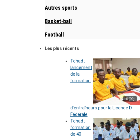
Autres sports
Basket-ball
Football
Les plus récents
Tchad :
lancement
de la
formation
© (DR)
d’entraîneurs pour la Licence D
Fédérale
Tchad :
formation
de 40