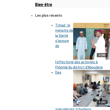
Bien-être
Les plus récents
Tchad : le
ministre de
la Santé
s’assure
de
© (DR)
l’effectivité des activités à
l’hôpital du district d’Aboudeïa
Des
© (DR)
spécialistes tchadiens,