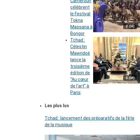
Cameroun
célèbrent
le Festival
Tokna
Massana à
© (DR)
Bongor
Tchad :
Célestin
Mawndoé
lance la
troisième
édition de
© (DR)
‘’Au cœur
de l’art’’ à
Paris
Les plus lus
Tchad : lancement des préparatifs de la fête
de la musique