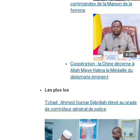
commandes de la Maison de la
femme
© (DR)
Coopération : la Chine décerne à
Allah Maye Halina la Médaille du
diplomate éminent
Les plus lus
Tchad : Ahmed Oumar Djibrillah élevé au grade
de contrôleur général de police