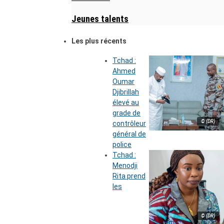
Jeunes talents
Les plus récents
Tchad :
Ahmed
Oumar
Djibrillah
élevé au
grade de
© (DR)
contrôleur
général de
police
Tchad :
Menodji
Rita prend
les
© (DR)