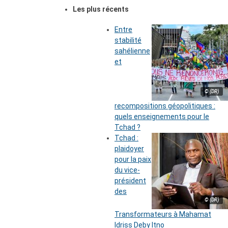
Les plus récents
Entre
stabilité
sahélienne
et
© (DR)
recompositions géopolitiques :
quels enseignements pour le
Tchad ?
Tchad :
plaidoyer
pour la paix
du vice-
président
des
© (DR)
Transformateurs à Mahamat
Idriss Deby Itno